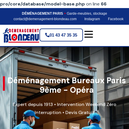
pro/core/database/model-base.php
on line
66
DÉMÉNAGEMENT PARIS
>
Garde-meubles, stockage
contact@demenagement-blondeau.com
Instagram
Facebook
01 43 47 35 35
Déménagement Bureaux Paris
9ème - Opéra
Expert depuis 1913 • Intervention Weekend Zéro
Interruption • Devis Gratuit