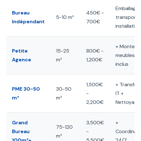
Emballage,
Bureau
450€ -
5-10 m³
transport,
Indépendant
700€
installation
+ Monte-
Petite
15-25
800€ -
meubles
Agence
m³
1,200€
inclus
1,500€
+ Transfert
PME 30-50
30-50
-
IT +
m²
m³
2,200€
Nettoyage
Grand
3,500€
+
75-120
Bureau
-
Coordinati
m³
100m²+
5,500€
24/7