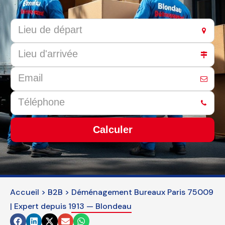
Calculer
This
field
should
Accueil
>
B2B
>
Déménagement Bureaux Paris 75009
be
| Expert depuis 1913 — Blondeau
left
blank