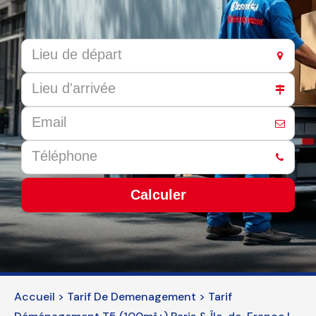
Calculer
This
field
should
be
Accueil
>
Tarif De Demenagement
>
Tarif
left