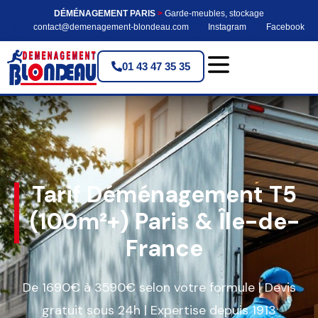
DÉMÉNAGEMENT PARIS
>
Garde-meubles, stockage
contact@demenagement-blondeau.com
Instagram
Facebook
01 43 47 35 35
Tarif Déménagement T5
(100m²+) Paris & Île-de-
France
De 1690€ à 3590€ selon votre formule | Devis
gratuit sous 24h | Expertise depuis 1913