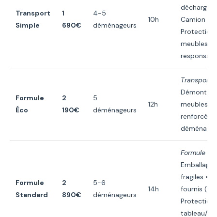
déchargem
Transport
1
4-5
10h
Camion 50
Simple
690€
déménageurs
Protection
meubles • 
responsabili
Transport S
Démontage
Formule
2
5
12h
meubles • 
Éco
190€
déménageurs
renforcée •
déménagem
Formule Éc
Emballage 
fragiles • 
Formule
2
5-6
14h
fournis (50
Standard
890€
déménageurs
Protection
tableau/mir