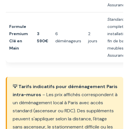
Assurance 
Standard +
Formule
complet • 
Premium
3
6
2
installatio
Clé en
590€
déménageurs
jours
fin de bail
Main
meubles 1 m
Assurance 
💡 Tarifs indicatifs pour déménagement Paris
intra-muros
– Les prix affichés correspondent à
un déménagement local à Paris avec accès
standard (ascenseur ou RDC). Des suppléments
peuvent s'appliquer selon la distance, l'étage
sans ascenseur, le stationnement difficile ou les