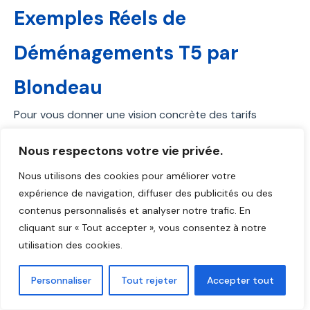
Exemples Réels de
Déménagements T5 par
Blondeau
Pour vous donner une vision concrète des tarifs
pratiqués, voici trois exemples authentiques de
Nous respectons votre vie privée.
déménagements T5 réalisés par Blondeau
Déménagement en 2024-2026. Ces cas illustrent
Nous utilisons des cookies pour améliorer votre
différentes situations et budgets, avec les spécificités
expérience de navigation, diffuser des publicités ou des
ayant influencé le prix final. Tous nos clients ont
contenus personnalisés et analyser notre trafic. En
cliquant sur « Tout accepter », vous consentez à notre
bénéficié d'un accompagnement personnalisé et d'une
utilisation des cookies.
prestation réalisée dans les délais convenus.
Personnaliser
Tout rejeter
Accepter tout
Cas N°1 : T5 Paris 16ème →