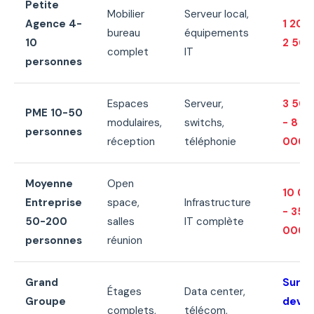
Petite
Mobilier
Serveur local,
Agence 4-
1 200
bureau
équipements
10
2 50
complet
IT
personnes
Espaces
Serveur,
3 50
PME 10-50
modulaires,
switchs,
- 8
personnes
réception
téléphonie
000€
Moyenne
Open
10 0
Entreprise
space,
Infrastructure
- 35
50-200
salles
IT complète
000€
personnes
réunion
Grand
Sur
Étages
Data center,
Groupe
devis
complets,
télécom,