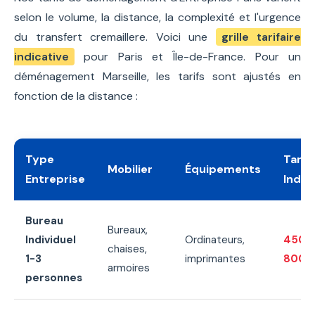
selon le volume, la distance, la complexité et l'urgence
du transfert cremaillere. Voici une
grille tarifaire
indicative
pour Paris et Île-de-France. Pour un
déménagement Marseille, les tarifs sont ajustés en
fonction de la distance :
Type
Tarif
Mobilier
Équipements
Entreprise
Indica
Bureau
Bureaux,
Individuel
Ordinateurs,
450€
chaises,
1-3
imprimantes
800€
armoires
personnes