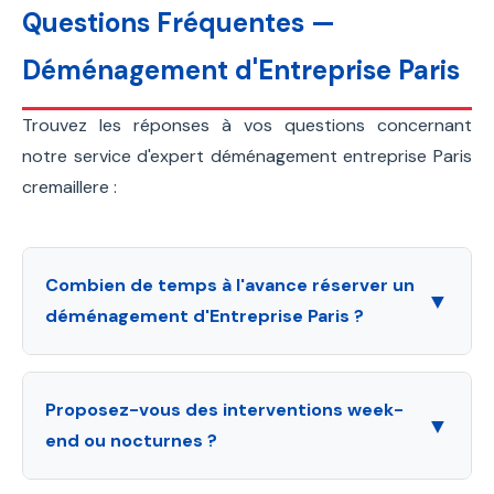
Questions Fréquentes —
Déménagement d'Entreprise Paris
Trouvez les réponses à vos questions concernant
notre service d'expert déménagement entreprise Paris
cremaillere :
Combien de temps à l'avance réserver un
▼
déménagement d'Entreprise Paris ?
Nous recommandons
2 à 4 semaines d'avance
pour permettre une planification complète, la
Proposez-vous des interventions week-
réservation des monte-meubles, les démarches
▼
end ou nocturnes ?
administratives (autorisation de stationnement) et
la coordination avec vos équipes. Pour les
Oui, absolument. Pour les entreprises nécessitant