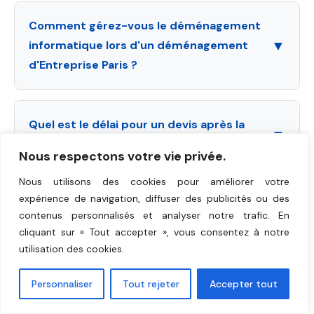
urgences, service express disponible sous 48-
zéro interruption d'activité
, nous proposons des
72 heures
.
Comment gérez-vous le déménagement
interventions
samedi et dimanche, ainsi que
▼
informatique lors d'un déménagement
créneaux nocturnes (22h-6h)
. Tarifications
d'Entreprise Paris ?
adaptées selon créneau horaire.
Notre équipe IT certifiée gère
la déconnexion
sécurisée
des serveurs, la
mise en boîte
Quel est le délai pour un devis après la
protégée
, le
transport
et la
reconnexion
▼
visite technique ?
complète
avec tests opérationnels. Aucune perte
Nous respectons votre vie privée.
de données garantie avec protocoles de sécurité
Vous recevez votre
devis personnalisé sous 24
Nous utilisons des cookies pour améliorer votre
bancaires.
heures
après visite technique. Devis détaillé avec
expérience de navigation, diffuser des publicités ou des
Incluez-vous le nettoyage de l'ancien site
prix fixe, délais, équipe dédiée et assurance.
Aucun
▼
contenus personnalisés et analyser notre trafic. En
dans le transfert ?
engagement
de votre part.
cliquant sur « Tout accepter », vous consentez à notre
utilisation des cookies.
Oui, le
nettoyage de l'ancien site est inclus
dans
notre service. Sols, vitres, sanitaires, cuisine — nous
Proposez-vous du stockage temporaire si
Personnaliser
Tout rejeter
Accepter tout
remettons les lieux à neuf pour faciliter la
▼
les délais ne correspondent pas ?
récupération de votre caution
auprès du bailleur.