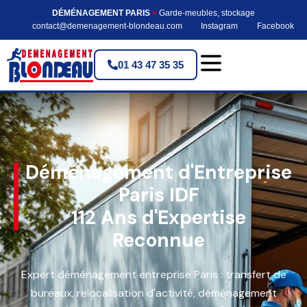
DÉMÉNAGEMENT PARIS
>
Garde-meubles, stockage
contact@demenagement-blondeau.com
Instagram
Facebook
01 43 47 35 35
Déménagement d'Entreprise
Paris IDF
112 Ans d'Expertise
Reconnue
Expert déménagement entreprise Paris : transfert de
bureaux, relocalisation d'activité, déménagement