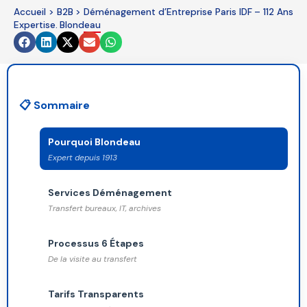
be
Accueil
>
B2B
>
Déménagement d’Entreprise Paris IDF – 112 Ans
Expertise. Blondeau
left
blank
📋 Sommaire
Pourquoi Blondeau
Expert depuis 1913
Services Déménagement
Transfert bureaux, IT, archives
Processus 6 Étapes
De la visite au transfert
Tarifs Transparents