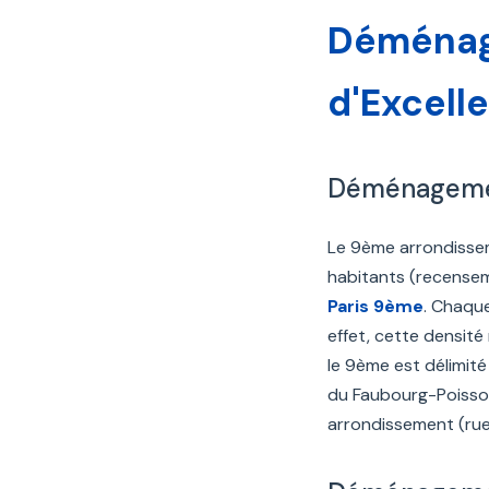
Déménage
d'Excell
Déménagemen
Le 9ème arrondisseme
habitants (recense
Paris 9ème
. Chaqu
effet, cette densité
le 9ème est délimité
du Faubourg-Poisson
arrondissement (rue