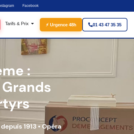
nstagram
Facebook
Tarifs & Prix
⚡ Urgence 48h
01 43 47 35 35
ème :
, Grands
rtyrs
depuis 1913 • Opéra