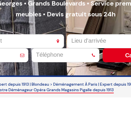
t-Georges • Grands Boulevards • Service pr
meubles • Devis gratuit sous 24h
Ca
rt depuis 1913 | Blondeau
>
Déménagement À Paris | Expert depuis 19
tre Déménageur Opéra Grands Magasins Pigalle depuis 1913