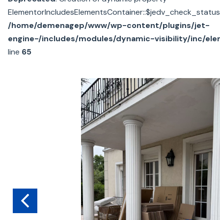
ElementorIncludesElementsContainer::$jedv_check_status 
/home/demenagep/www/wp-content/plugins/jet-
engine-/includes/modules/dynamic-visibility/inc/el
line
65