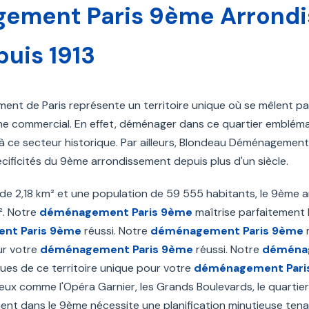
ment Paris 9ème Arrondis
puis 1913
nt de Paris représente un territoire unique où se mêlent patr
e commercial. En effet, déménager dans ce quartier embléma
à ce secteur historique. Par ailleurs, Blondeau Déménagement, 
cificités du 9ème arrondissement depuis plus d'un siècle.
 de 2,18 km² et une population de 59 555 habitants, le 9ème
². Notre
déménagement Paris 9ème
maîtrise parfaitement l
nt Paris 9ème
réussi. Notre
déménagement Paris 9ème
m
ur votre
déménagement Paris 9ème
réussi. Notre
déménag
ues de ce territoire unique pour votre
déménagement Pari
x comme l'Opéra Garnier, les Grands Boulevards, le quartier 
 dans le 9ème nécessite une planification minutieuse tenan