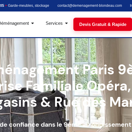
RIS
>
Garde-meubles, stockage
contact@demenagement-blondeau.com
I
Déménagement
Services
Devis Gratuit & Rapide
énagement Paris 9
rise Familiale Opéra
asins & Rue des Ma
e confiance dans le 9ème arrondissement 