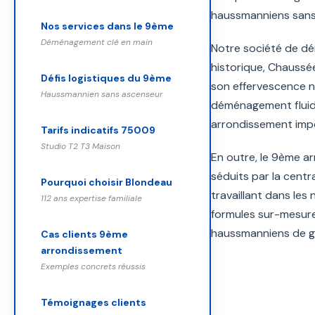
haussmanniens sans 
Nos services dans le 9ème
Déménagement clé en main
Notre société de dé
historique, Chaussé
Défis logistiques du 9ème
son effervescence n
Haussmannien sans ascenseur
déménagement fluide
arrondissement impo
Tarifs indicatifs 75009
Studio T2 T3 Maison
En outre, le 9ème ar
séduits par la centra
Pourquoi choisir Blondeau
travaillant dans les
112 ans expertise familiale
formules sur-mesure
haussmanniens de g
Cas clients 9ème
arrondissement
Exemples concrets réussis
Témoignages clients