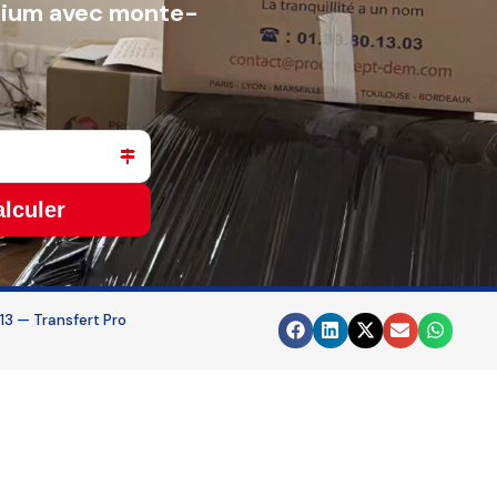
emium avec monte-
lculer
13 — Transfert Pro