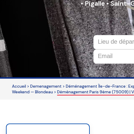
• Pigalle • Sain
This
field
should
Accueil
>
Demenagement
>
Déménagement Île-de-France : Expe
Weekend — Blondeau
>
Déménagement Paris 9ème (75009) | Vo
be
left
blank