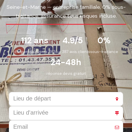
Seine-et-Marne — entreprise familiale, 0% sous-
traitance, assurance tous risques incluse.
112 ans
4.9/5
0%
d'expertise depuis 1913
sur 387 avis clients
sous-traitance
24-48h
réponse devis gratuit