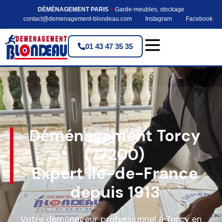
DÉMÉNAGEMENT PARIS
>
Garde-meubles, stockage
contact@demenagement-blondeau.com
Instagram
Facebook
01 43 47 35 35
Déménagement Torcy
(77200)
Expert Île-de-France
depuis 1913
Votre déménageur professionnel à Torcy en