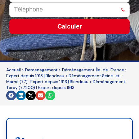
Calculer
This
field
should
be
Accueil
>
Demenagement
>
Déménagement Île-de-France :
left
Expert depuis 1913 | Blondeau
>
Déménagement Seine-et-
blank
Marne (77) : Expert depuis 1913 | Blondeau
>
Déménagement
Torcy (77200) | Expert depuis 1913