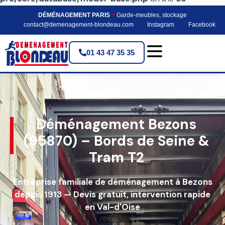
DÉMÉNAGEMENT PARIS
>
Garde-meubles, stockage
contact@demenagement-blondeau.com
Instagram
Facebook
01 43 47 35 35
Déménagement Bezons
(95870) – Bords de Seine &
Tram T2
Entreprise familiale de déménagement à Bezons
depuis 1913 — Devis gratuit, intervention rapide
en Val-d'Oise