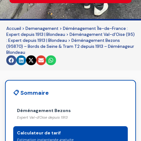
This
field
should
Accueil
>
Demenagement
>
Déménagement Île-de-France :
be
Expert depuis 1913 | Blondeau
>
Déménagement Val-d’Oise (95)
: Expert depuis 1913 | Blondeau
>
Déménagement Bezons
left
(95870) – Bords de Seine & Tram T2 depuis 1913 – Déménageur
blank
Blondeau
📋 Sommaire
Déménagement Bezons
Expert Val-d'Oise depuis 1913
Calculateur de tarif
Estimation instantanée gratuite