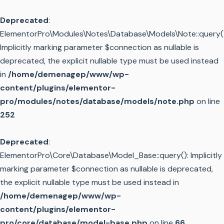
Deprecated
:
ElementorPro\Modules\Notes\Database\Models\Note::query()
Implicitly marking parameter $connection as nullable is
deprecated, the explicit nullable type must be used instead
in
/home/demenagep/www/wp-
content/plugins/elementor-
pro/modules/notes/database/models/note.php
on line
252
Deprecated
:
ElementorPro\Core\Database\Model_Base::query(): Implicitly
marking parameter $connection as nullable is deprecated,
the explicit nullable type must be used instead in
/home/demenagep/www/wp-
content/plugins/elementor-
pro/core/database/model-base.php
on line
66