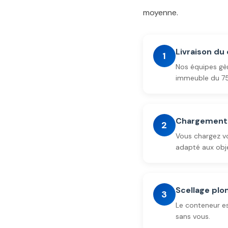
moyenne.
Livraison du
1
Nos équipes gè
immeuble du 75
Chargement 
2
Vous chargez vo
adapté aux objet
Scellage pl
3
Le conteneur e
sans vous.