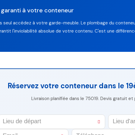
 garanti à votre conteneur
s seul accédez à votre garde-meuble. Le plombage du conteneur
antit l'inviolabilité absolue de votre contenu. C'est une différe
Réservez votre conteneur dans le 1
Livraison planifiée dans le 75019. Devis gratuit e