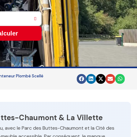
lculer
nteneur Plombé Scellé
ttes-Chaumont & La Villette
au, avec le Parc des Buttes-Chaumont et la Cité des
e-meuble accessible. Par conséquent, le manque