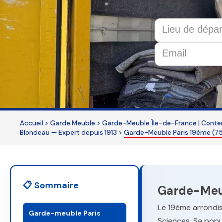
This
field
should
be
Accueil
>
Garde Meuble
>
Garde-Meuble Île-de-France | Conten
left
Blondeau — Expert depuis 1913
>
Garde-Meuble Paris 19ème (75
blank
📋 Sommaire
Garde-Meub
Le 19ème arrondis
Garde-meuble Paris
Sciences. Sa popu