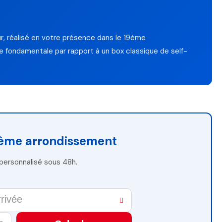
, réalisé en votre présence dans le 19ème
nce fondamentale par rapport à un box classique de self-
9ème arrondissement
t personnalisé sous 48h.