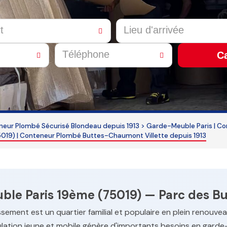
Ca
eur Plombé Sécurisé Blondeau depuis 1913
>
Garde-Meuble Paris | Co
019) | Conteneur Plombé Buttes-Chaumont Villette depuis 1913
le Paris 19ème (75019) — Parc des Bu
sement est un quartier familial et populaire en plein renouve
lation jeune et mobile génère d'importants besoins en gard