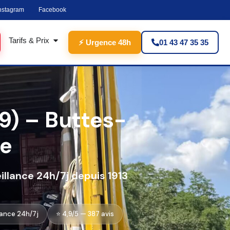
nstagram
Facebook
Tarifs & Prix
⚡ Urgence 48h
01 43 47 35 35
9) – Buttes-
te
illance 24h/7j depuis 1913
lance 24h/7j
⭐ 4,9/5 — 387 avis