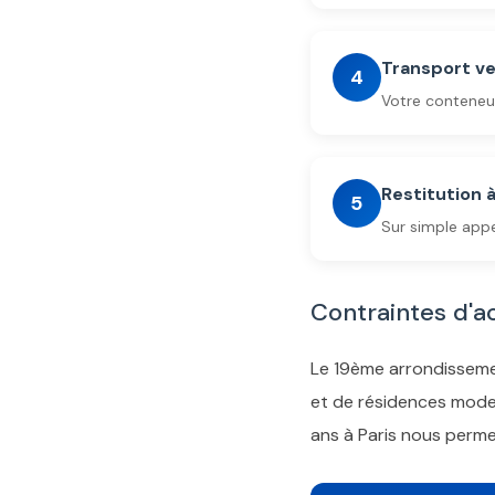
Transport ve
4
Votre conteneur
Restitution 
5
Sur simple appe
Contraintes d'a
Le 19ème arrondissemen
et de résidences mode
ans à Paris nous perme