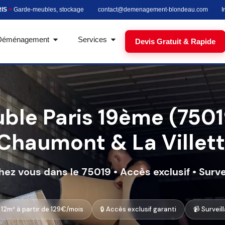
RIS
>
Garde-meubles, stockage
contact@demenagement-blondeau.com
I
Déménagement
Services
Devis Gratuit & Rapide
le Paris 19ème (7501
Chaumont & La Villet
ez vous dans le 75019 • Accès exclusif • Surve
 12m³ à partir de 129€/mois
🔒 Accès exclusif garanti
📹 Surveil