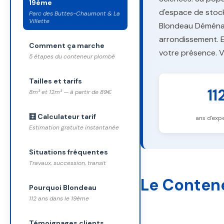
19ème
d'espace de stoc
Parc des Buttes-Chaumont & La
Villette
Blondeau Déménag
arrondissement. E
Comment ça marche
votre présence. Vo
5 étapes du conteneur plombé
Tailles et tarifs
11
8m³ et 12m³ — à partir de 89€
🧮 Calculateur tarif
ans d'expe
Estimation gratuite instantanée
Situations fréquentes
Travaux, succession, transit
Le Conten
Pourquoi Blondeau
112 ans dans le 19ème
Témoignages clients