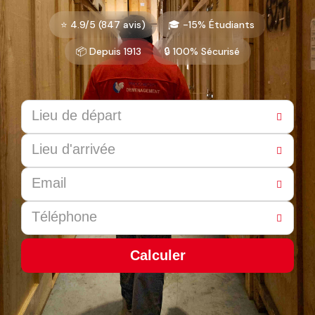
⭐ 4.9/5 (847 avis)
🎓 -15% Étudiants
📦 Depuis 1913
🔒 100% Sécurisé
Calculer
This
field