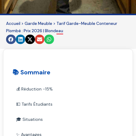
should
be
left
Accueil
>
Garde Meuble
>
Tarif Garde-Meuble Conteneur
blank
Plombé : Prix 2026 | Blondeau
📚 Sommaire
💰 Réduction -15%
💵 Tarifs Étudiants
🎓 Situations
✨ Avantages