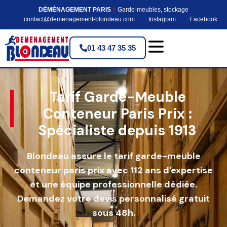
DÉMÉNAGEMENT PARIS
>
Garde-meubles, stockage
contact@demenagement-blondeau.com
Instagram
Facebook
01 43 47 35 35
Tarif Garde-Meuble
Conteneur Paris Prix :
Spécialiste depuis 1913
Blondeau assure le tarif garde-meuble
conteneur paris prix avec 112 ans d'expertise
et une équipe professionnelle dédiée.
Demandez votre devis personnalisé gratuit
sous 48h.