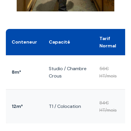
Tarif
Conteneur
Capacité
Normal
Studio / Chambre
56€
8m³
Crous
HT/mois
84€
12m³
T1 / Colocation
HT/mois