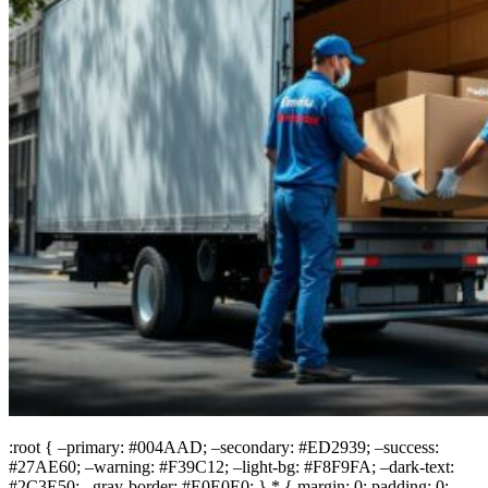
:root { –primary: #004AAD; –secondary: #ED2939; –success:
#27AE60; –warning: #F39C12; –light-bg: #F8F9FA; –dark-text:
#2C3E50; –gray-border: #E0E0E0; } * { margin: 0; padding: 0;