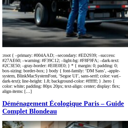
:root { –primary: #004AAD; –secondary: #ED2939; –success:
#27AE60; –warning: #F39C12; –light-bg: #F8F9FA; –dark-text:
#2C3E50; –gray-border: #E0E0E0; } * { margin: 0; padding: 0;
box-sizing: border-box; } body { font-family: ‘DM Sans’, -apple-
system, BlinkMacSystemFont, ‘Segoe UI’, sans-serif; color: var(–
dark-text); line-height: 1.8; background-color: #ffffff; } .hero {
color: white; padding: 80px 20px; text-align: center; display: flex;
align-items: […]
Déménagement Écologique Paris – Guide
Complet Blondeau