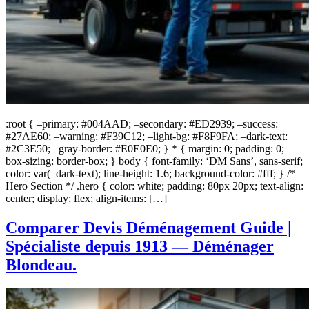
:root { –primary: #004AAD; –secondary: #ED2939; –success:
#27AE60; –warning: #F39C12; –light-bg: #F8F9FA; –dark-text:
#2C3E50; –gray-border: #E0E0E0; } * { margin: 0; padding: 0;
box-sizing: border-box; } body { font-family: ‘DM Sans’, sans-serif;
color: var(–dark-text); line-height: 1.6; background-color: #fff; } /*
Hero Section */ .hero { color: white; padding: 80px 20px; text-align:
center; display: flex; align-items: […]
Comparer Devis Déménagement Guide |
Spécialiste depuis 1913 — Déménager
Blondeau.