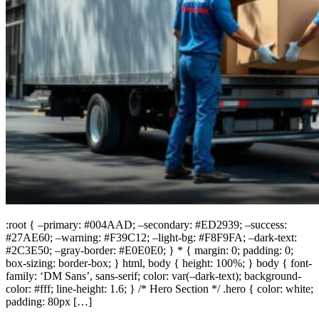
:root { –primary: #004AAD; –secondary: #ED2939; –success:
#27AE60; –warning: #F39C12; –light-bg: #F8F9FA; –dark-text:
#2C3E50; –gray-border: #E0E0E0; } * { margin: 0; padding: 0;
box-sizing: border-box; } html, body { height: 100%; } body { font-
family: ‘DM Sans’, sans-serif; color: var(–dark-text); background-
color: #fff; line-height: 1.6; } /* Hero Section */ .hero { color: white;
padding: 80px […]