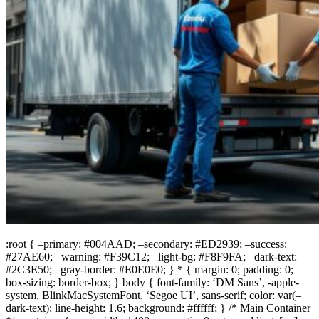
:root { –primary: #004AAD; –secondary: #ED2939; –success:
#27AE60; –warning: #F39C12; –light-bg: #F8F9FA; –dark-text:
#2C3E50; –gray-border: #E0E0E0; } * { margin: 0; padding: 0;
box-sizing: border-box; } body { font-family: ‘DM Sans’, -apple-
system, BlinkMacSystemFont, ‘Segoe UI’, sans-serif; color: var(–
dark-text); line-height: 1.6; background: #ffffff; } /* Main Container