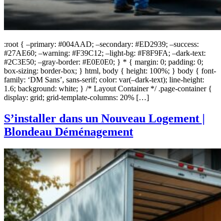
:root { –primary: #004AAD; –secondary: #ED2939; –success:
#27AE60; –warning: #F39C12; –light-bg: #F8F9FA; –dark-text:
#2C3E50; –gray-border: #E0E0E0; } * { margin: 0; padding: 0;
box-sizing: border-box; } html, body { height: 100%; } body { font-
family: ‘DM Sans’, sans-serif; color: var(–dark-text); line-height:
1.6; background: white; } /* Layout Container */ .page-container {
display: grid; grid-template-columns: 20% […]
S’installer dans un Nouveau Logement |
Blondeau Déménagement