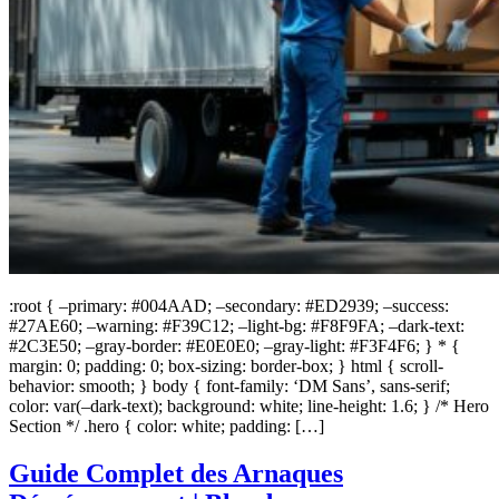
:root { –primary: #004AAD; –secondary: #ED2939; –success:
#27AE60; –warning: #F39C12; –light-bg: #F8F9FA; –dark-text:
#2C3E50; –gray-border: #E0E0E0; –gray-light: #F3F4F6; } * {
margin: 0; padding: 0; box-sizing: border-box; } html { scroll-
behavior: smooth; } body { font-family: ‘DM Sans’, sans-serif;
color: var(–dark-text); background: white; line-height: 1.6; } /* Hero
Section */ .hero { color: white; padding: […]
Guide Complet des Arnaques