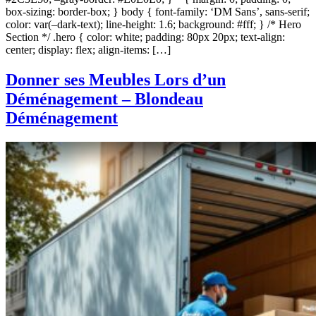
box-sizing: border-box; } body { font-family: ‘DM Sans’, sans-serif;
color: var(–dark-text); line-height: 1.6; background: #fff; } /* Hero
Section */ .hero { color: white; padding: 80px 20px; text-align:
center; display: flex; align-items: […]
Donner ses Meubles Lors d’un
Déménagement – Blondeau
Déménagement