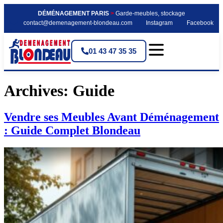
DÉMÉNAGEMENT PARIS
>
Garde-meubles, stockage
contact@demenagement-blondeau.com
Instagram
Facebook
01 43 47 35 35
Archives:
Guide
Vendre ses Meubles Avant Déménagement
: Guide Complet Blondeau