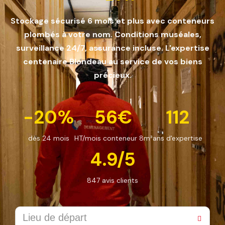
Stockage sécurisé 6 mois et plus avec conteneurs
plombés à votre nom. Conditions muséales,
surveillance 24/7, assurance incluse. L'expertise
centenaire Blondeau au service de vos biens
précieux.
-20%
56€
112
dès 24 mois
HT/mois conteneur 8m³
ans d'expertise
4.9/5
847 avis clients