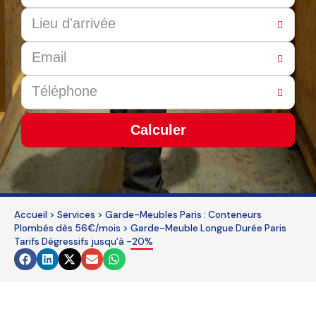
Calculer
This
field
should
Accueil
>
Services
>
Garde-Meubles Paris : Conteneurs
be
Plombés dès 56€/mois
>
Garde-Meuble Longue Durée Paris
left
Tarifs Dégressifs jusqu’à -20%
blank