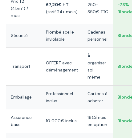
Prix T2
67,20€ HT
250-
-73%
(45m²) /
(tarif 24+ mois)
350€ TTC
Blondeau
mois
Plombé scellé
Cadenas
Sécurité
Blondeau
inviolable
personnel
À
OFFERT avec
organiser
Transport
Blondeau
déménagement
soi-
même
Professionnel
Cartons à
Emballage
Blondeau
inclus
acheter
Assurance
16€/mois
10 000€ inclus
Blondeau
base
en option