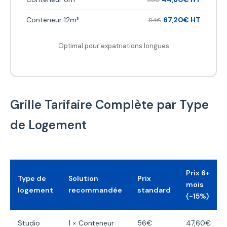
Conteneur 12m³
67,20€ HT
84€
Optimal pour expatriations longues
Grille Tarifaire Complète par Type
de Logement
Prix 6+
Type de
Solution
Prix
mois
logement
recommandée
standard
(-15%)
Studio
1 × Conteneur
56€
47,60€