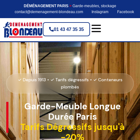
DÉMÉNAGEMENT PARIS
>
Garde-meubles, stockage
contact@demenagement-blondeau.com
Instagram
Facebook
01 43 47 35 35
✓ Depuis 1913 • ✓ Tarifs dégressifs • ✓ Conteneurs
plombés
Garde-Meuble Longue
Durée Paris
Tarifs Dégressifs jusqu'à
-20%