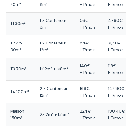
20m²
8m³
HT/mois
HT/mois
1 × Conteneur
56€
47,60€
T1 30m²
8m³
HT/mois
HT/mois
T2 45-
1 × Conteneur
84€
71,40€
50m²
12m³
HT/mois
HT/mois
140€
119€
T3 70m²
1×12m³ + 1×8m³
HT/mois
HT/mois
2 × Conteneur
168€
142,80€
T4 100m²
12m³
HT/mois
HT/mois
Maison
224€
190,40€
2×12m³ + 1×8m³
150m²
HT/mois
HT/mois