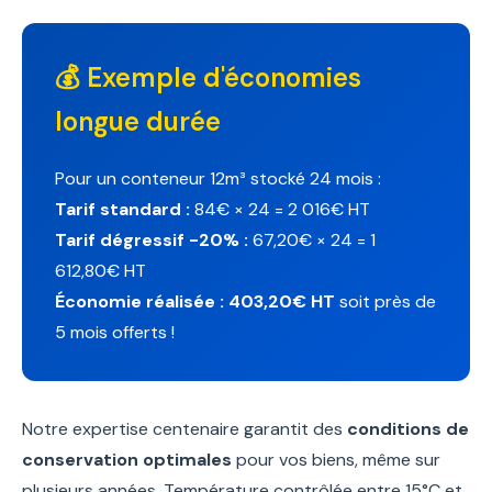
💰 Exemple d'économies
longue durée
Pour un conteneur 12m³ stocké 24 mois :
Tarif standard :
84€ × 24 = 2 016€ HT
Tarif dégressif -20% :
67,20€ × 24 = 1
612,80€ HT
Économie réalisée : 403,20€ HT
soit près de
5 mois offerts !
Notre expertise centenaire garantit des
conditions de
conservation optimales
pour vos biens, même sur
plusieurs années. Température contrôlée entre 15°C et