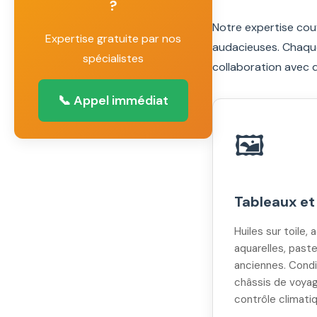
?
Notre expertise cou
Expertise gratuite par nos
audacieuses. Chaque
spécialistes
collaboration avec 
📞 Appel immédiat
🖼️
Tableaux et
Huiles sur toile, 
aquarelles, paste
anciennes. Cond
châssis de voyag
contrôle climati