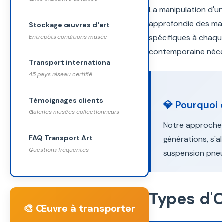
La manipulation d'u
approfondie des maté
Stockage œuvres d'art
spécifiques à chaqu
Entrepôts conditions musée
contemporaine néces
Transport international
45 pays réseau certifié
Témoignages clients
💎 Pourquoi 
Galeries musées collectionneurs
Notre approche 
FAQ Transport Art
générations, s'a
Questions fréquentes
suspension pneum
Types d'
🎨 Œuvre à transporter