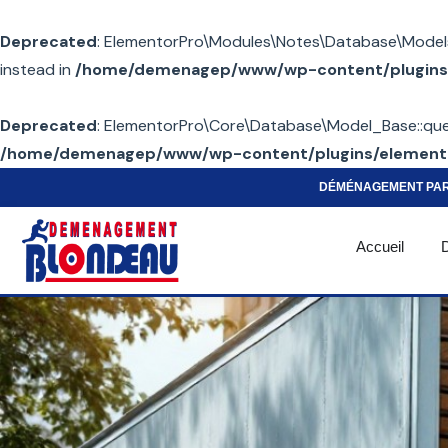
Deprecated
: ElementorPro\Modules\Notes\Database\Models\No
instead in
/home/demenagep/www/wp-content/plugins/
Deprecated
: ElementorPro\Core\Database\Model_Base::query(
/home/demenagep/www/wp-content/plugins/elemento
DÉMÉNAGEMENT PA
Accueil