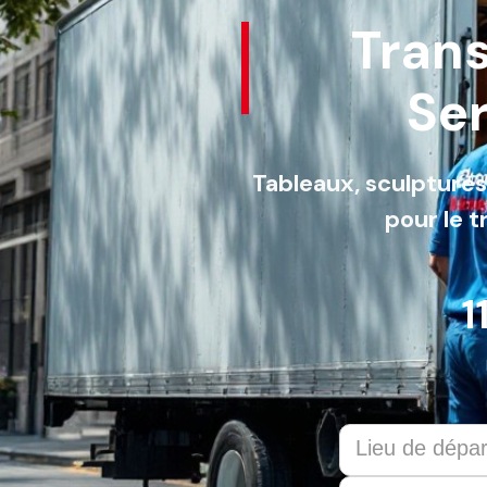
Trans
Ser
Tableaux, sculptures,
pour le t
1