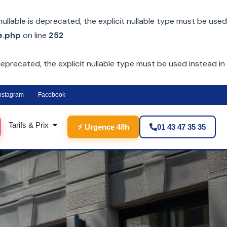
lable is deprecated, the explicit nullable type must be used
e.php
on line
252
eprecated, the explicit nullable type must be used instead in
nstagram
Facebook
Tarifs & Prix
⚡ Urgence 48h
01 43 47 35 35