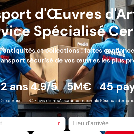
port d'Œuvres d'Art
vice Spécialisé Cert
 antiquités et collections : faites confiance
ransport sécurisé de vos œuvres les plus p
12 ans
4.9/5
5M€
45 pa
D'expertise
847 avis clients
Assurance maximale
Réseau internati