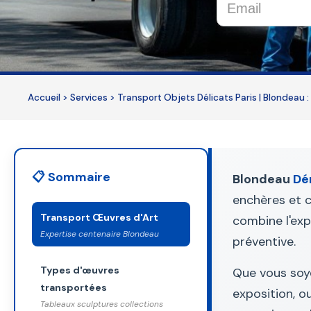
This
field
should
be
Accueil
>
Services
>
Transport Objets Délicats Paris | Blondeau :
left
blank
📋 Sommaire
Blondeau
Dé
enchères et c
Transport Œuvres d'Art
combine l'exp
Expertise centenaire Blondeau
préventive.
Types d'œuvres
Que vous soye
transportées
exposition, o
Tableaux sculptures collections