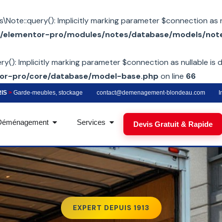
te::query(): Implicitly marking parameter $connection as nul
elementor-pro/modules/notes/database/models/not
): Implicitly marking parameter $connection as nullable is d
r-pro/core/database/model-base.php
on line
66
RIS
>
Garde-meubles, stockage
contact@demenagement-blondeau.com
I
Déménagement
Services
Devis Gratuit & Rapide
EXPERT DEPUIS 1913