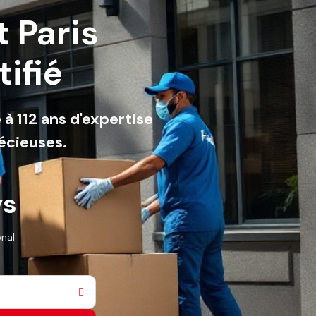
 Paris
ifié
 à 112 ans d'expertise
récieuses.
ys
onal