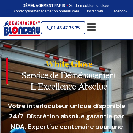
DÉMÉNAGEMENT PARIS
>
Garde-meubles, stockage
contact@demenagement-blondeau.com
Instagram
Facebook
01 43 47 35 35
White Glove
Service de Déménagement
L'Excellence Absolue
Votre interlocuteur unique disponible
24/7. Discrétion absolue garantie par
NDA. Expertise centenaire pour une