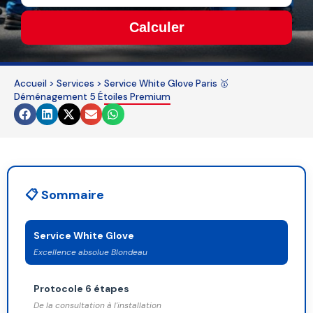
Calculer
This
field
Accueil
>
Services
>
Service White Glove Paris 🥇
should
Déménagement 5 Étoiles Premium
be
left
blank
📋 Sommaire
Service White Glove
Excellence absolue Blondeau
Protocole 6 étapes
De la consultation à l'installation