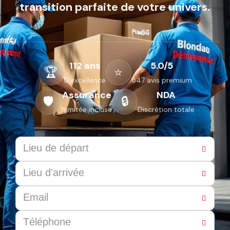
transition parfaite de votre univers.
112 ans
5.0/5
🏆
⭐
D'excellence
847 avis premium
Assurance
NDA
🛡️
🔒
Illimitée incluse
Discrétion totale