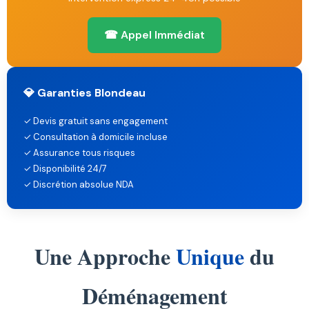
☎ Appel Immédiat
💎 Garanties Blondeau
✓ Devis gratuit sans engagement
✓ Consultation à domicile incluse
✓ Assurance tous risques
✓ Disponibilité 24/7
✓ Discrétion absolue NDA
Une Approche
Unique
du
Déménagement