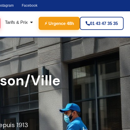
nstagram
Facebook
Tarifs & Prix
⚡ Urgence 48h
01 43 47 35 35
son/Ville
epuis 1913