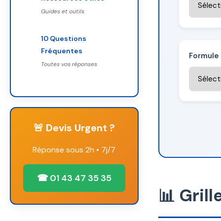
Guides et outils
10 Questions
Fréquentes
Formule
Toutes vos réponses
🚨 Devis Urgent ?
Réponse sous 2h • 7j/7
☎ 01 43 47 35 35
📊 Gril