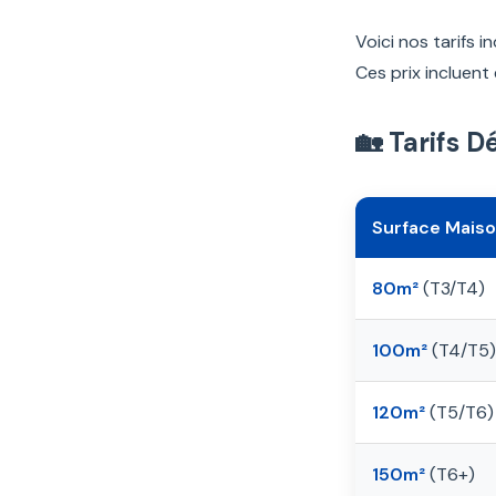
Voici nos tarifs i
Ces prix incluent
🏡 Tarifs 
Surface Mais
80m²
(T3/T4)
100m²
(T4/T5)
120m²
(T5/T6)
150m²
(T6+)