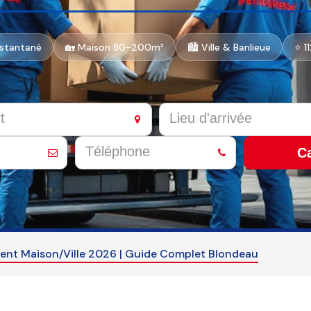
nstantané
🏡 Maison 80-200m²
🏙️ Ville & Banlieue
⭐ 1
Ca
nt Maison/Ville 2026 | Guide Complet Blondeau