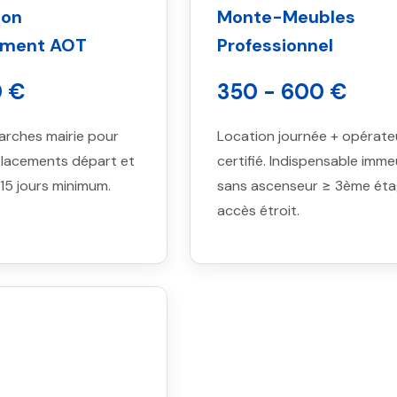
ion
Monte-Meubles
ement AOT
Professionnel
0 €
350 - 600 €
rches mairie pour
Location journée + opérate
lacements départ et
certifié. Indispensable imm
i 15 jours minimum.
sans ascenseur ≥ 3ème éta
accès étroit.