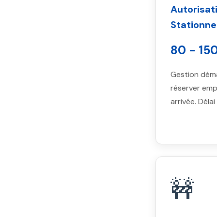
Autorisat
Stationn
80 - 15
Gestion déma
réserver emp
arrivée. Déla
🚧