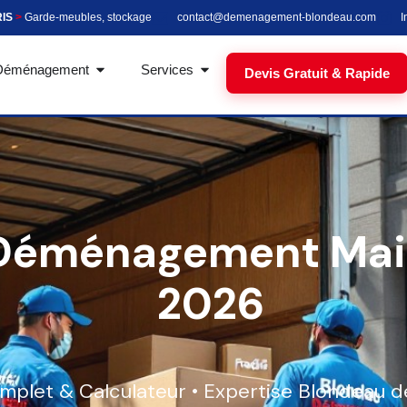
RIS
>
Garde-meubles, stockage
contact@demenagement-blondeau.com
I
Déménagement
Services
Devis Gratuit & Rapide
f Déménagement Mai
2026
plet & Calculateur • Expertise Blondeau d