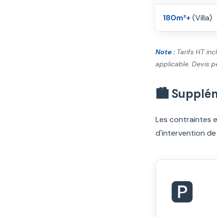
180m²+
(Villa)
Note :
Tarifs HT inc
applicable. Devis p
🏙️ Suppl
Les contraintes e
d'intervention de
🅿️