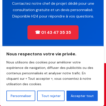
Contactez notre chef de projet dédié pour une
consultation gratuite et un devis personnalisé.
Disponible H24 pour répondre à vos questions.
☎ 01 43 47 35 35
Nous respectons votre vie privée.
Nous utilisons des cookies pour améliorer votre
expérience de navigation, diffuser des publicités ou des
contenus personnalisés et analyser notre trafic. En
cliquant sur « Tout accepter », vous consentez à notre
utilisation des cookies.
MEMBRE DE LA
ENTREPRISE FONDÉE
+ DE 140 000
CHAMBRE SYNDICALE
EN 1913
DÉMÉNAGEMENTS
Personnaliser
Tout rejeter
Accepter tout
DU DÉMÉNAGEMENT
Pour tout renseignement n’hésitez pas à nous appeler au numéro
suivant :