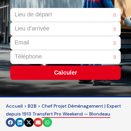
Calculer
This
field
should
Accueil
>
B2B
>
Chef Projet Déménagement | Expert
be
depuis 1913 Transfert Pro Weekend — Blondeau
left
blank