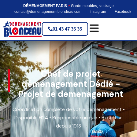
DÉMÉNAGEMENT PARIS
>
Garde-meubles, stockage
contact@demenagement-blondeau.com
Instagram
Facebook
01 43 47 35 35
Chef de projet
déménagement Dédié -
Projet de demenagement
Coordination complète de votre déménagement •
Disponible H24 • Responsable unique • Expertise
depuis 1913