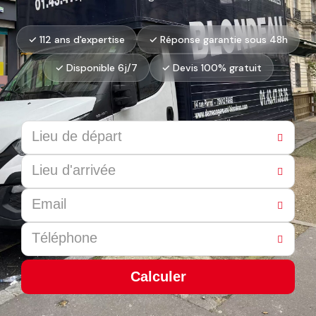
✓ 112 ans d'expertise
✓ Réponse garantie sous 48h
✓ Disponible 6j/7
✓ Devis 100% gratuit
Calculer
This