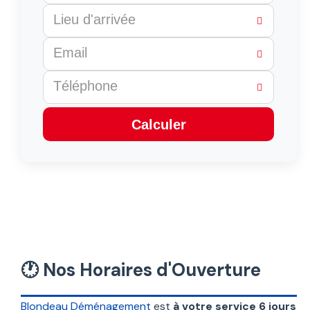
Calculer
This
field
should
be
left
blank
🕐 Nos Horaires d'Ouverture
Blondeau Déménagement
est
à votre service 6 jours