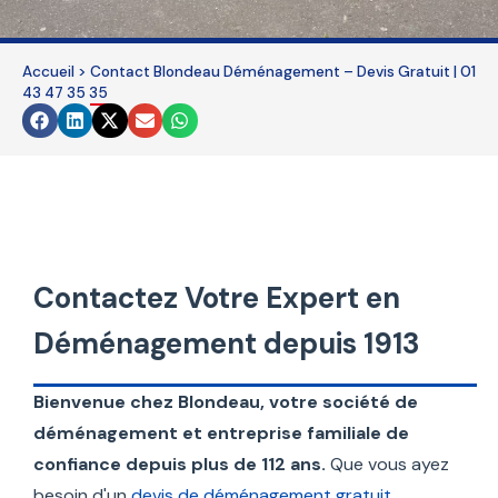
field
should
be
Accueil
>
Contact Blondeau Déménagement – Devis Gratuit | 01
43 47 35 35
left
blank
Contactez Votre Expert en
Déménagement depuis 1913
Bienvenue chez Blondeau, votre société de
déménagement et entreprise familiale de
confiance depuis plus de 112 ans.
Que vous ayez
besoin d'un
devis de déménagement gratuit
,