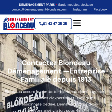
DÉMÉNAGEMENT PARIS
>
Garde-meubles, stockage
contact@demenagement-blondeau.com
Instagram
Facebook
01 43 47 35 35
Contactez Blondeau
Déménagement —Entreprise
Familiale depuis 1913
Blondeau assure le contacter blondeau déménagement
paris avec 112 ans d'expertise et une équipe
professionnelle dédiée. Demandez votre devis
personnalisé gratuit sous 48h.