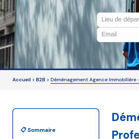
This
field
should
be
left
Accueil
>
B2B
>
Déménagement Agence Immobilière –
blank
Démé
📋 Sommaire
Prof