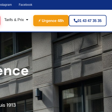
nstagram
Facebook
Tarifs & Prix
⚡ Urgence 48h
01 43 47 35 35
ence
is 1913