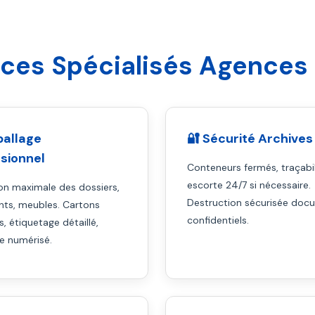
ices Spécialisés Agences
ballage
🔐 Sécurité Archives
sionnel
Conteneurs fermés, traçabil
escorte 24/7 si nécessaire.
on maximale des dossiers,
Destruction sécurisée doc
ts, meubles. Cartons
confidentiels.
s, étiquetage détaillé,
re numérisé.