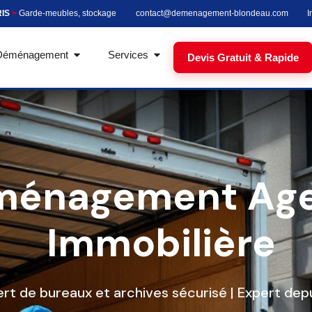
RIS
>
Garde-meubles, stockage
contact@demenagement-blondeau.com
I
Déménagement
Services
Devis Gratuit & Rapide
ménagement Ag
Immobilière
ert de bureaux et archives sécurisé | Expert depu