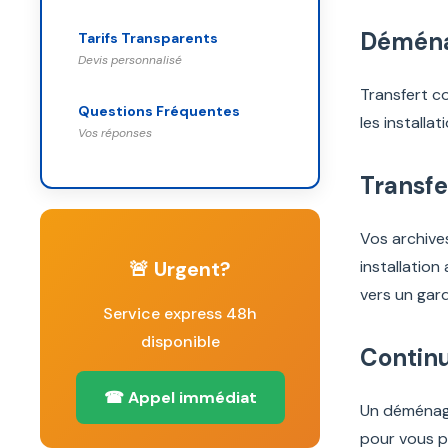
Déména
Tarifs Transparents
Devis personnalisé
Transfert c
Questions Fréquentes
les installa
Vos réponses
Transfe
Vos archive
🚨 Urgent?
installatio
vers un gar
Service express 48h
disponible
Continu
☎ Appel immédiat
Un déménagem
pour vous p