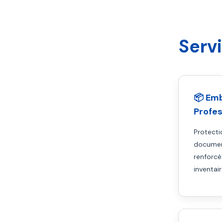
Serv
📦 Em
Profes
Protecti
documen
renforcé
inventai