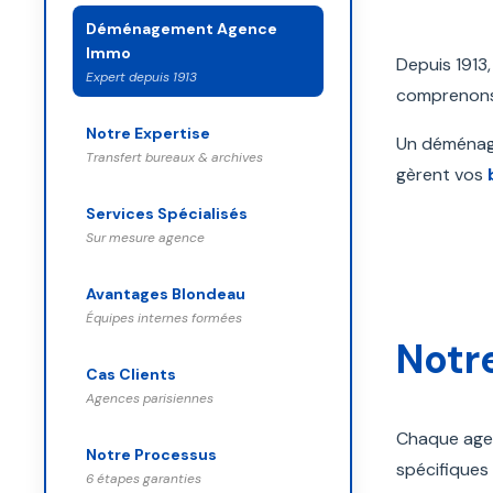
Déménagement Agence
Immo
Depuis 1913
Expert depuis 1913
comprenons l
Notre Expertise
Un déménage
Transfert bureaux & archives
gèrent vos
Services Spécialisés
Sur mesure agence
Avantages Blondeau
Équipes internes formées
Notr
Cas Clients
Agences parisiennes
Chaque agen
Notre Processus
spécifiques 
6 étapes garanties