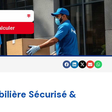
lculer
lière Sécurisé &