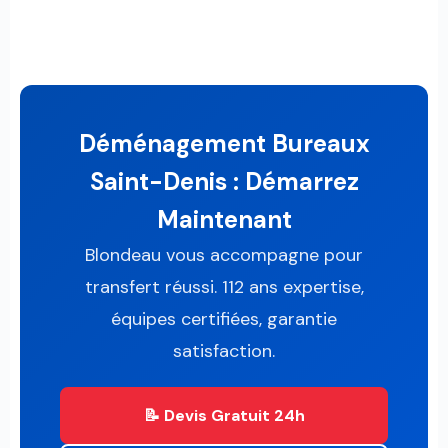
Déménagement Bureaux
Saint-Denis : Démarrez
Maintenant
Blondeau vous accompagne pour
transfert réussi. 112 ans expertise,
équipes certifiées, garantie
satisfaction.
📝 Devis Gratuit 24h