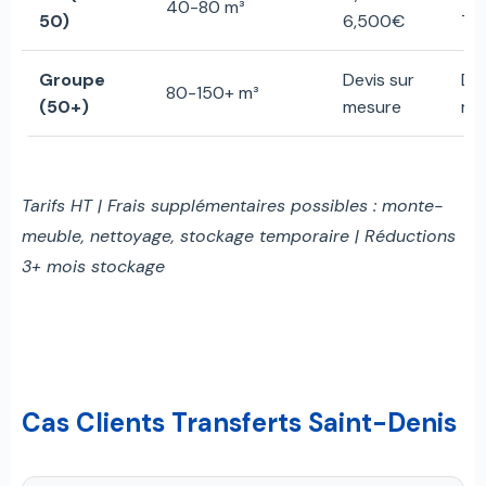
40-80 m³
50)
6,500€
7,
Groupe
Devis sur
Dev
80-150+ m³
(50+)
mesure
me
Tarifs HT | Frais supplémentaires possibles : monte-
meuble, nettoyage, stockage temporaire | Réductions
3+ mois stockage
Cas Clients Transferts Saint-Denis