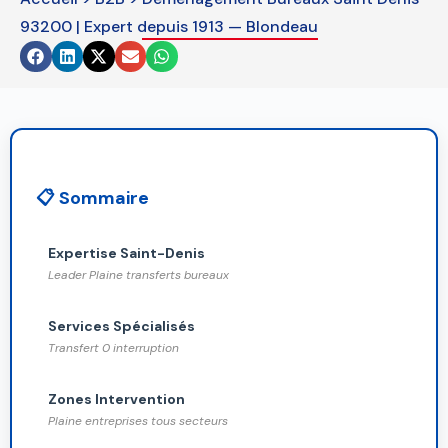
be
93200 | Expert depuis 1913 — Blondeau
left
blank
📋 Sommaire
Expertise Saint-Denis
Leader Plaine transferts bureaux
Services Spécialisés
Transfert 0 interruption
Zones Intervention
Plaine entreprises tous secteurs