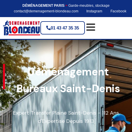
DÉMÉNAGEMENT PARIS
>
Garde-meubles, stockage
contact@demenagement-blondeau.com
Instagram
Facebook
01 43 47 35 35
Déménagement
Bureaux Saint-Denis
Expert Transfer Plaine Saint-Denis - 112 Ans
d'Expertise Depuis 1913