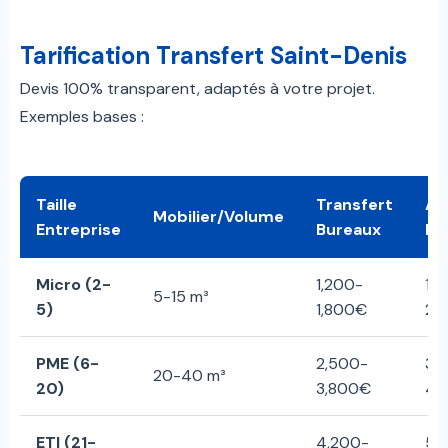
Tarification Transfert Saint-Denis
Devis 100% transparent, adaptés à votre projet.
Exemples bases :
Taille
Transfert
Av
Mobilier/Volume
Entreprise
Bureaux
Ins
Micro (2-
1,200-
1,
5-15 m³
5)
1,800€
2,
PME (6-
2,500-
3,
20-40 m³
20)
3,800€
4,
ETI (21-
4,200-
5,