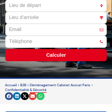
Calculer
This
field
should
be
Accueil
>
B2B
>
Déménagement Cabinet Avocat Paris –
Confidentialité & Sécurité
left
blank