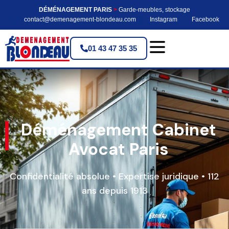
DÉMÉNAGEMENT PARIS
>
Garde-meubles, stockage
contact@demenagement-blondeau.com
Instagram
Facebook
01 43 47 35 35
Déménagement Cabinet
Avocat Paris
Confidentialité absolue • Expertise juridique • 112
ans depuis 1913