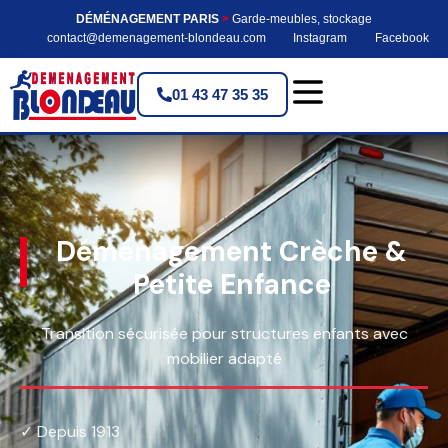
DÉMÉNAGEMENT PARIS
>
Garde-meubles, stockage
contact@demenagement-blondeau.com
Instagram
Facebook
01 43 47 35 35
Déménagement Crèche &
Petite Enfance
Transition sécurisée pour structures enfants avec
mobilier adapté
✓ Depuis 1913