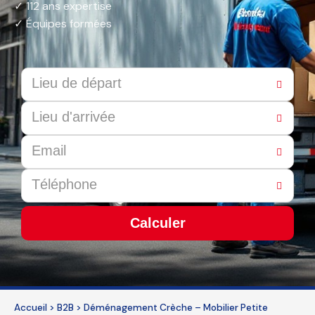
✓ 112 ans expertise
✓ Équipes formées
Calculer
This
field
should
be
Accueil
>
B2B
>
Déménagement Crèche – Mobilier Petite