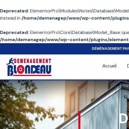
Deprecated
: ElementorPro\Modules\Notes\Database\Models\No
instead in
/home/demenagep/www/wp-content/plugins/
Deprecated
: ElementorPro\Core\Database\Model_Base::query(
/home/demenagep/www/wp-content/plugins/elemento
DÉMÉNAGEMENT PA
Accueil
D