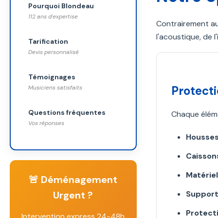
Pourquoi Blondeau
112 ans d'expertise
Contrairement au
l'acoustique, de 
Tarification
Devis personnalisé
Témoignages
Protect
Musiciens satisfaits
Questions fréquentes
Chaque éléme
Vos réponses
Housses
Caissons
Matérie
🚨 Déménagement
Urgent ?
Support
Protect
Intervention express 24-48h