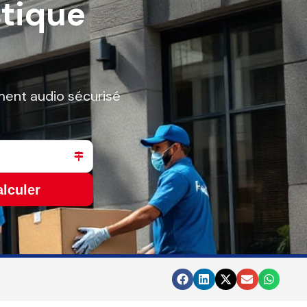
tique
ement audio sécurisé
lculer