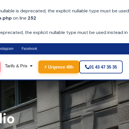
lable is deprecated, the explicit nullable type must be used
e.php
on line
252
eprecated, the explicit nullable type must be used instead in
nstagram
Facebook
Tarifs & Prix
⚡ Urgence 48h
01 43 47 35 35
io