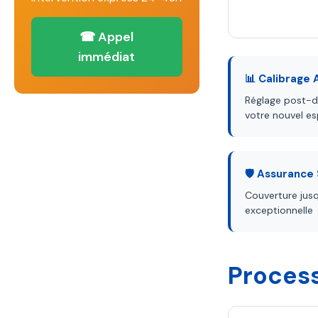
☎ Appel
immédiat
📊 Calibrage
Réglage post-
votre nouvel e
🛡️ Assurance
Couverture jus
exceptionnelle
Proces