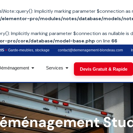
te::query(): Implicitly marking parameter $connection as nul
elementor-pro/modules/notes/database/models/not
): Implicitly marking parameter $connection as nullable is d
r-pro/core/database/model-base.php
on line
66
RIS
>
Garde-meubles, stockage
contact@demenagement-blondeau.com
I
Déménagement
Services
Devis Gratuit & Rapide
éménagement Stud