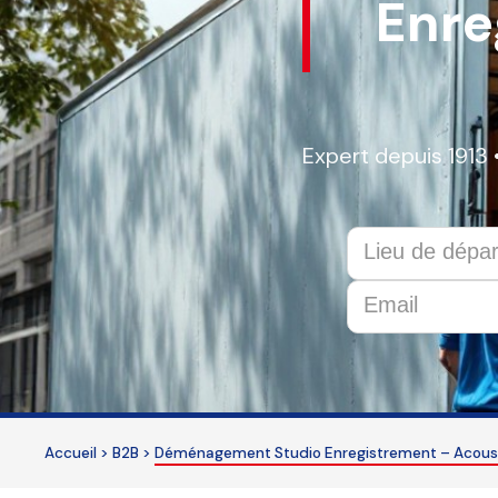
Enre
Expert depuis 1913 
This
field
should
be
Accueil
>
B2B
>
Déménagement Studio Enregistrement – Acous
left
blank