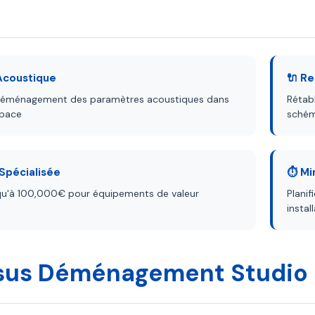
 Acoustique
🔌 R
déménagement des paramètres acoustiques dans
Rétabl
space
schém
 Spécialisée
⏱️ M
qu'à 100,000€ pour équipements de valeur
Plani
instal
sus Déménagement Studio -