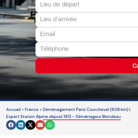
C
This
field
should
be
Accueil
>
France
>
Déménagement Paris Courchevel (608 km) |
left
Expert Station Alpine depuis 1913 – Déménageur Blondeau
blank