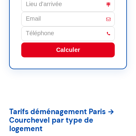
Calculer
This
field
should
be
left
blank
Tarifs déménagement Paris →
Courchevel par type de
logement