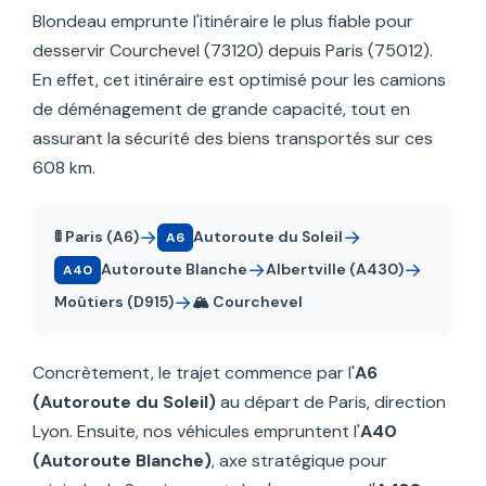
Blondeau emprunte l'itinéraire le plus fiable pour
desservir Courchevel (73120) depuis Paris (75012).
En effet, cet itinéraire est optimisé pour les camions
de déménagement de grande capacité, tout en
assurant la sécurité des biens transportés sur ces
608 km.
→
→
🚦 Paris (A6)
Autoroute du Soleil
A6
→
→
Autoroute Blanche
Albertville (A430)
A40
→
Moûtiers (D915)
🏔️ Courchevel
Concrètement, le trajet commence par l'
A6
(Autoroute du Soleil)
au départ de Paris, direction
Lyon. Ensuite, nos véhicules empruntent l'
A40
(Autoroute Blanche)
, axe stratégique pour