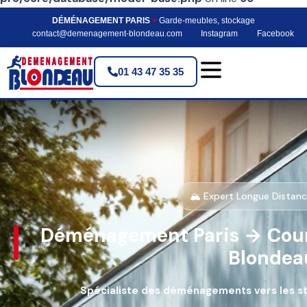
DÉMÉNAGEMENT PARIS
>
Garde-meubles, stockage
contact@demenagement-blondeau.com
Instagram
Facebook
01 43 47 35 35
🏔️ Expert Longue Distan
Déménagement Paris → Courc
Blondea
Spécialiste des déménagements vers les sta