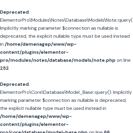
Deprecated
:
ElementorPro\Modules\Notes\Database\Models\Note::query()
Implicitly marking parameter $connection as nullable is
deprecated, the explicit nullable type must be used instead
in
/home/demenagep/www/wp-
content/plugins/elementor-
pro/modules/notes/database/models/note.php
on line
252
Deprecated
:
ElementorPro\Core\Database\Model_Base::query(): Implicitly
marking parameter $connection as nullable is deprecated,
the explicit nullable type must be used instead in
/home/demenagep/www/wp-
content/plugins/elementor-
pro/core/database/model-base.php
on line
66