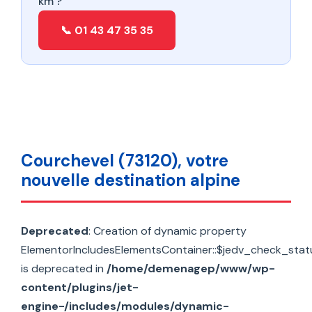
km ?
📞 01 43 47 35 35
Courchevel (73120), votre
nouvelle destination alpine
Deprecated
: Creation of dynamic property
ElementorIncludesElementsContainer::$jedv_check_stat
is deprecated in
/home/demenagep/www/wp-
content/plugins/jet-
engine-/includes/modules/dynamic-