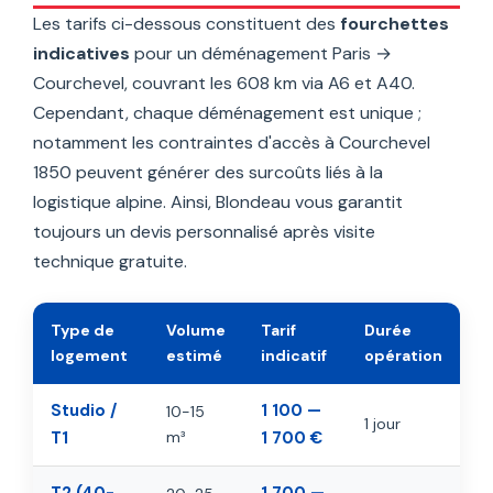
Les tarifs ci-dessous constituent des
fourchettes
indicatives
pour un déménagement Paris →
Courchevel, couvrant les 608 km via A6 et A40.
Cependant, chaque déménagement est unique ;
notamment les contraintes d'accès à Courchevel
1850 peuvent générer des surcoûts liés à la
logistique alpine. Ainsi, Blondeau vous garantit
toujours un devis personnalisé après visite
technique gratuite.
Type de
Volume
Tarif
Durée
logement
estimé
indicatif
opération
Studio /
1 100 —
10-15
1 jour
T1
m³
1 700 €
T2 (40-
1 700 —