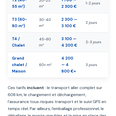
20-25
1-2 jours
55 m²)
m³
2 300 €
T3 (60-
2 300 —
30-40
2 jours
80 m²)
m³
3 100 €
T4 /
3 100 —
45-60
2-3 jours
Chalet
m³
4 200 €
Grand
4 200
chalet /
— 4
60+ m³
3 jours
Maison
800 €+
Ces tarifs
incluent
: le transport aller complet sur
608 km, le chargement et déchargement,
l'assurance tous risques transport et le suivi GPS en
temps réel. Par ailleurs, l'emballage professionnel, le
déballage, le monte-meubles et la mise en place des