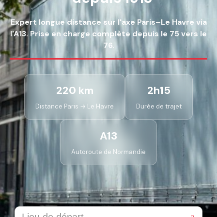
Expert longue distance sur l'axe Paris–Le Havre via
l'A13. Prise en charge complète depuis le 75 vers le
76.
220 km
2h15
Distance Paris → Le Havre
Durée de trajet
A13
Autoroute de Normandie