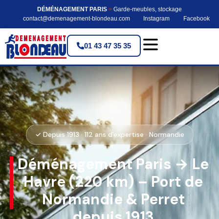
DÉMÉNAGEMENT PARIS
>
Garde-meubles, stockage
contact@demenagement-blondeau.com
Instagram
Facebook
01 43 47 35 35
✓ Depuis 1913 · 112 ans d'expertise · Normandie
Déménagement Paris → Le
Havre (220 km) – Port de
Normandie & Perret
depuis 1913