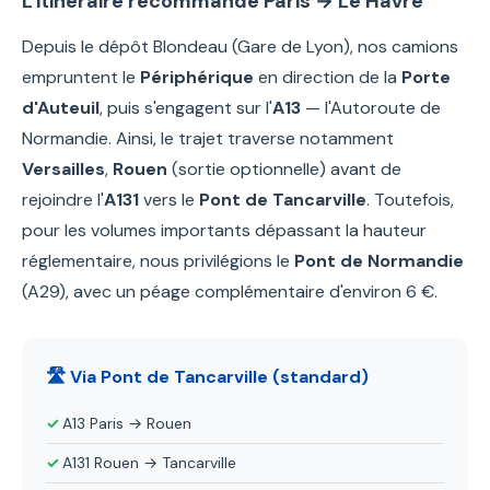
L'itinéraire recommandé Paris → Le Havre
Depuis le dépôt Blondeau (Gare de Lyon), nos camions
empruntent le
Périphérique
en direction de la
Porte
d'Auteuil
, puis s'engagent sur l'
A13
— l'Autoroute de
Normandie. Ainsi, le trajet traverse notamment
Versailles
,
Rouen
(sortie optionnelle) avant de
rejoindre l'
A131
vers le
Pont de Tancarville
. Toutefois,
pour les volumes importants dépassant la hauteur
réglementaire, nous privilégions le
Pont de Normandie
(A29), avec un péage complémentaire d'environ 6 €.
🛣️ Via Pont de Tancarville (standard)
A13 Paris → Rouen
A131 Rouen → Tancarville