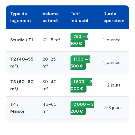
Type de
Volume
Tarif
Durée
logement
estimé
indicatif
opération
750 — 1
Studio / T1
10–15 m³
1 journée
100 €
T2 (40–55
20–25
1 100 — 1
1 journée
m²)
m³
500 €
T3 (60–80
30–40
1 500 — 2
1–2 jours
m²)
m³
000 €
T4 /
45–60
2 000 — 3
2–3 jours
Maison
m³
200 €