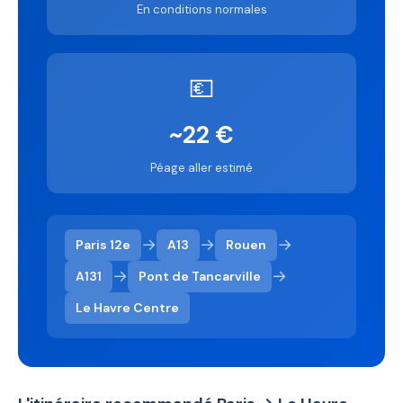
En conditions normales
💶
~22 €
Péage aller estimé
→
→
→
Paris 12e
A13
Rouen
→
→
A131
Pont de Tancarville
Le Havre Centre