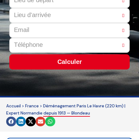
Calculer
This
field
should
be
Accueil
>
France
>
Déménagement Paris Le Havre (220 km) |
left
Expert Normandie depuis 1913 — Blondeau
blank