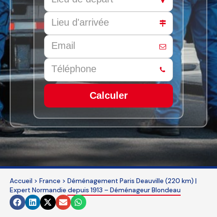
Calculer
This
field
should
be
left
blank
Accueil
>
France
>
Déménagement Paris Deauville (220 km) |
Expert Normandie depuis 1913 – Déménageur Blondeau