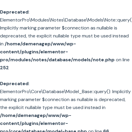
Deprecated
:
ElementorPro\Modules\Notes\Database\Models\Note::query()
Implicitly marking parameter $connection as nullable is
deprecated, the explicit nullable type must be used instead
in
/home/demenagep/www/wp-
content/plugins/elementor-
pro/modules/notes/database/models/note.php
on line
252
Deprecated
:
ElementorPro\Core\Database\Model_Base::query(): Implicitly
marking parameter $connection as nullable is deprecated,
the explicit nullable type must be used instead in
/home/demenagep/www/wp-
content/plugins/elementor-
pro/core/database/model-base.php
on line
66