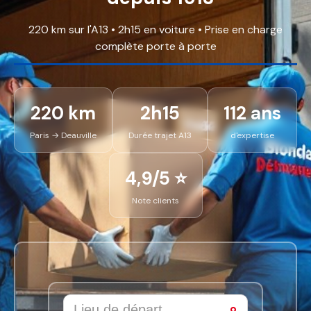
220 km sur l'A13 • 2h15 en voiture • Prise en charge
complète porte à porte
220 km
2h15
112 ans
Paris → Deauville
Durée trajet A13
d'expertise
4,9/5 ⭐
Note clients