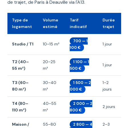
de trajet, de Paris à Deauville via l'A13.
Type de
Volume
Tarif
Durée
logement
estimé
indicatif
trajet
700 — 1
Studio / T1
10–15 m³
1 jour
100 €
T2 (40–
20–25
1 100 — 1
1 jour
55 m²)
m³
500 €
T3 (60–
30–40
1–2
1 500 — 2
80 m²)
m³
jours
000 €
T4 (80–
40–55
2 000 — 2
2 jours
110 m²)
m³
800 €
Maison /
55–80
2–3
2 800 — 4