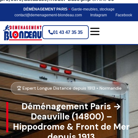
DÉMÉNAGEMENT PARIS
>
Garde-meubles, stockage
contact@demenagement-blondeau.com
Instagram
Facebook
01 43 47 35 35
🏆 Expert Longue Distance depuis 1913 • Normandie
Déménagement Paris →
Deauville (14800) –
Hippodrome & Front de Mer
depuis 1913