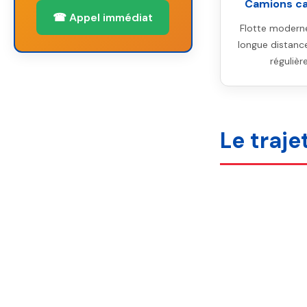
Camions c
☎ Appel immédiat
Flotte moderne
longue distanc
réguliè
Le traje