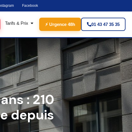
nstagram
Facebook
Tarifs & Prix
⚡ Urgence 48h
01 43 47 35 35
ns : 210
he depuis