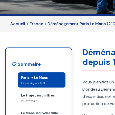
field
should
be
Accueil
>
France
>
Déménagement Paris Le Mans (210 
left
blank
Déménag
depuis 
📋 Sommaire
Paris → Le Mans
Vous planifiez un
Expert depuis 1913
Blondeau Déménage
Le trajet en chiffres
d'expertise, notr
210 km via A11
protection de vos
Le Mans, nouvelle ville