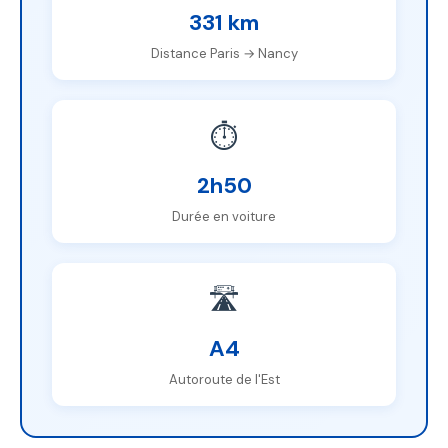
331 km
Distance Paris → Nancy
⏱️
2h50
Durée en voiture
🛣️
A4
Autoroute de l'Est