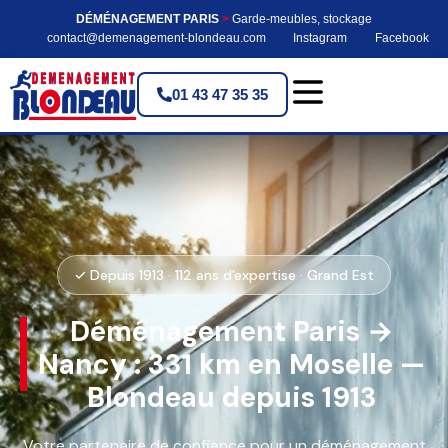
DÉMÉNAGEMENT PARIS
>
Garde-meubles, stockage
contact@demenagement-blondeau.com
Instagram
Facebook
01 43 47 35 35
✓ Depuis 1913 · 112 ans d'expertise · Grand Est
Déménagement Paris →
Nancy : 331 km en Moselle —
Blondeau depuis 1913
Votre partenaire de confiance pour un déménagement