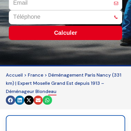
Calculer
This
field
should
be
left
Accueil
>
France
>
Déménagement Paris Nancy (331
blank
km) | Expert Moselle Grand Est depuis 1913 –
Déménageur Blondeau