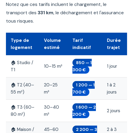
Notez que ces tarifs incluent le chargement, le
transport des
331 km
, le déchargement et l'assurance
tous risques.
Type de
Volume
Tarif
Durée
logement
estimé
indicatif
trajet
🏠 Studio /
850 — 1
10–15 m³
1 jour
T1
300 €
🏠 T2 (40–
20–25
1 à 2
1 200 — 1
55 m²)
m³
jours
700 €
🏠 T3 (60–
30–40
1 600 — 2
2 jours
80 m²)
m³
200 €
🏠 Maison /
45–60
2 à 3
2 200 — 3