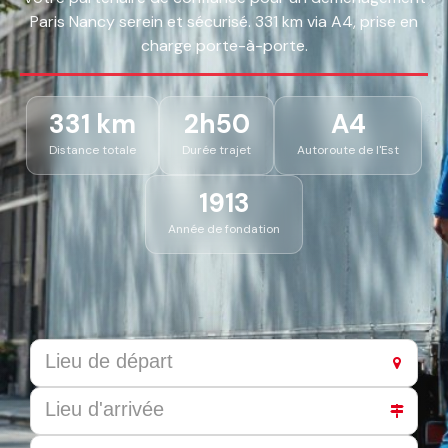
Paris Nancy serein et sécurisé. 331 km via A4, prise en
charge porte-à-porte.
331 km
2h50
A4
Distance totale
Durée trajet
Autoroute de l'Est
1913
Année de fondation