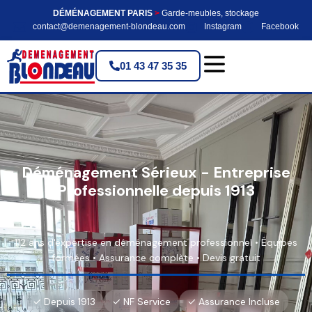
DÉMÉNAGEMENT PARIS
>
Garde-meubles, stockage
contact@demenagement-blondeau.com
Instagram
Facebook
01 43 47 35 35
Déménagement Sérieux - Entreprise
Professionnelle depuis 1913
112 ans d'expertise en déménagement professionnel • Équipes
formées • Assurance complète • Devis gratuit
✓ Depuis 1913
✓ NF Service
✓ Assurance Incluse