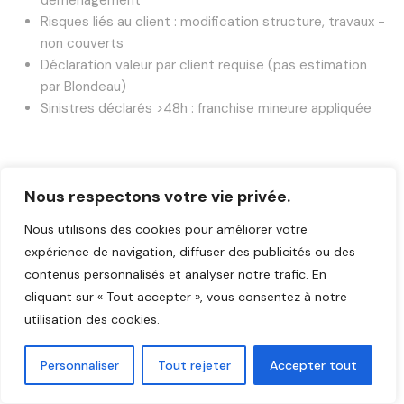
déménagement
Risques liés au client : modification structure, travaux -
non couverts
Déclaration valeur par client requise (pas estimation
par Blondeau)
Sinistres déclarés >48h : franchise mineure appliquée
Nous respectons votre vie privée.
Nous utilisons des cookies pour améliorer votre
Notre Processus de Déménagement
expérience de navigation, diffuser des publicités ou des
Professionnel
contenus personnalisés et analyser notre trafic. En
cliquant sur « Tout accepter », vous consentez à notre
Chaque
déménagement Blondeau
suit un processus
utilisation des cookies.
méthodique éprouvé depuis 112 ans, minimisant impréus
et maximisant satisfaction.
Personnaliser
Tout rejeter
Accepter tout