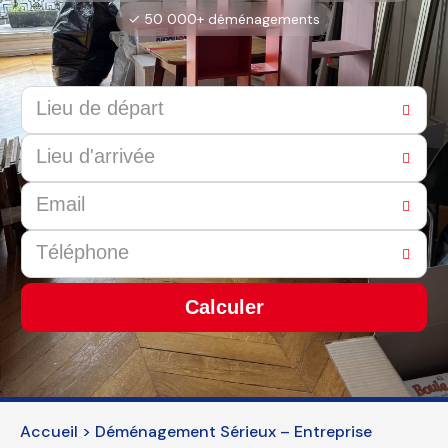
✓ 50 000+ déménagements
Calculer
This
field
should
be
Accueil
>
Déménagement Sérieux – Entreprise
left