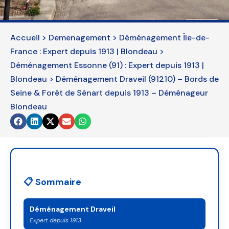
should
be
left
Accueil
>
Demenagement
>
Déménagement Île-de-
blank
France : Expert depuis 1913 | Blondeau
>
Déménagement Essonne (91) : Expert depuis 1913 |
Blondeau
>
Déménagement Draveil (91210) – Bords de
Seine & Forêt de Sénart depuis 1913 – Déménageur
Blondeau
📋 Sommaire
Déménagement Draveil
Expert depuis 1913