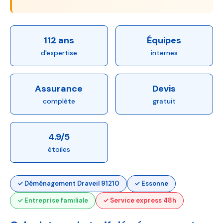
112 ans
Équipes
d'expertise
internes
Assurance
Devis
complète
gratuit
4.9/5
étoiles
✓ Déménagement Draveil 91210
✓ Essonne
✓ Entreprise familiale
✓ Service express 48h