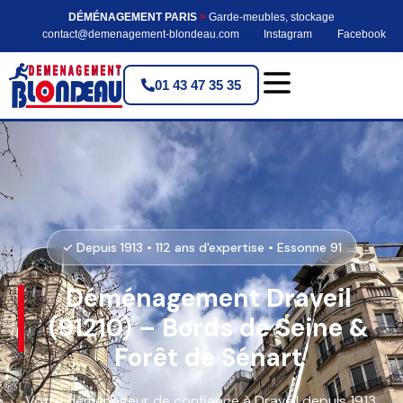
DÉMÉNAGEMENT PARIS
>
Garde-meubles, stockage
contact@demenagement-blondeau.com
Instagram
Facebook
01 43 47 35 35
✓ Depuis 1913 • 112 ans d'expertise • Essonne 91
Déménagement Draveil
(91210) – Bords de Seine &
Forêt de Sénart
Votre déménageur de confiance à Draveil depuis 1913.