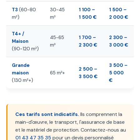
T3
(60-80
30-45
1 100 –
1 500 –
m²)
m³
1 500 €
2 000 €
T4+ /
45-65
1 700 –
2 300 –
Maison
m³
2 300 €
3 000 €
(90-120 m²)
Grande
3 500 –
2 500 –
maison
65 m³+
5 000
3 500 €
(130 m²+)
€
Ces tarifs sont indicatifs.
Ils comprennent la
main-d'œuvre, le transport, l'assurance de base
et le matériel de protection. Contactez-nous au
01 43 47 35 35
pour un devis personnalisé