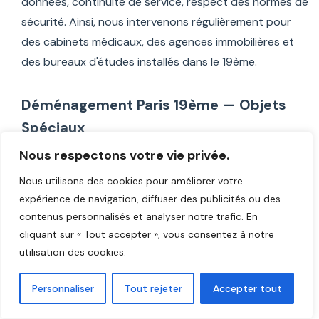
données, continuité de service, respect des normes de
sécurité. Ainsi, nous intervenons régulièrement pour
des cabinets médicaux, des agences immobilières et
des bureaux d'études installés dans le 19ème.
Déménagement Paris 19ème — Objets
Spéciaux
Nous respectons votre vie privée.
Certains de vos
biens précieux
nécessitent une
Nous utilisons des cookies pour améliorer votre
attention particulière. En effet, nous sommes
expérience de navigation, diffuser des publicités ou des
spécialisés dans le transport d'objets délicats : pianos
contenus personnalisés et analyser notre trafic. En
à queue et droits (avec calage spécifique et
cliquant sur « Tout accepter », vous consentez à notre
protection renforcée), œuvres d'art et sculptures
utilisation des cookies.
(emballage sur-mesure avec caisse bois si nécessaire),
antiquités et meubles de valeur (housses épaisses et
Personnaliser
Tout rejeter
Accepter tout
protection multicouches), équipements hi-fi et home