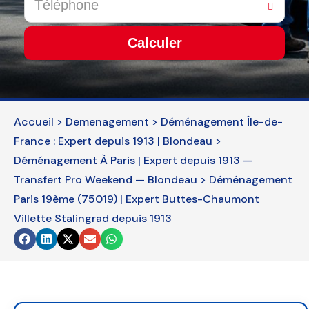
Calculer
This
field
should
Accueil
>
Demenagement
>
Déménagement Île-de-
be
France : Expert depuis 1913 | Blondeau
left
>
blank
Déménagement À Paris | Expert depuis 1913 —
Transfert Pro Weekend — Blondeau
>
Déménagement
Paris 19ème (75019) | Expert Buttes-Chaumont
Villette Stalingrad depuis 1913