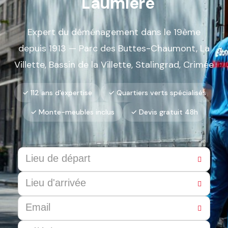
Laumière
Expert du déménagement dans le 19ème
depuis 1913 — Parc des Buttes-Chaumont, La
Villette, Bassin de la Villette, Stalingrad, Crimée
✓ 112 ans d'expertise
✓ Quartiers verts spécialisés
✓ Monte-meubles inclus
✓ Devis gratuit 48h