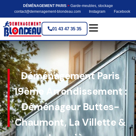
DÉMÉNAGEMENT PARIS
>
Garde-meubles, stockage
contact@demenagement-blondeau.com
Instagram
Facebook
01 43 47 35 35
Déménagement Paris
19ème Arrondissement :
Déménageur Buttes-
Chaumont, La Villette &