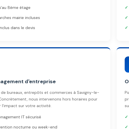
u'au 8ème étage
ches mairie incluses
 inclus dans le devis
agement d'entreprise
O
t de bureaux, entrepôts et commerces à Savigny-le-
Pi
Concrètement, nous intervenons hors horaires pour
pr
 l'impact sur votre activité.
su
nagement IT sécurisé
vention nocturne ou week-end