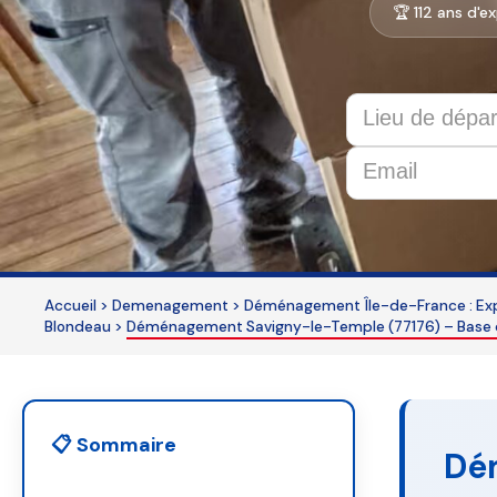
🏆 112 ans d'e
This
field
should
Accueil
>
Demenagement
>
Déménagement Île-de-France : Expe
be
Blondeau
>
Déménagement Savigny-le-Temple (77176) – Base de
left
blank
📋 Sommaire
Dém