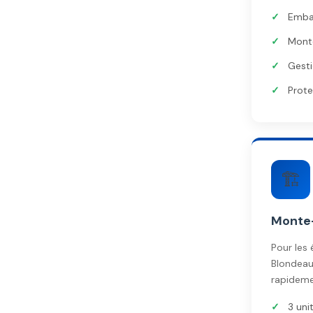
Embal
Mont
Gesti
Prote
🏗️
Monte-
Pour les 
Blondeau
rapideme
3 uni