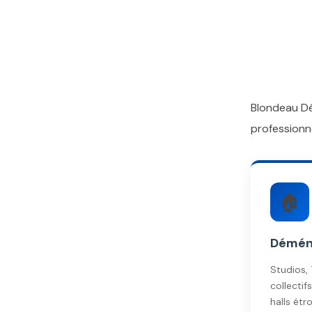
Blondeau Dé
professionn
🏠
Démén
Studios,
collecti
halls étr