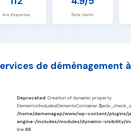
112
4.9/5
Ans d'expertise
Note clients
ervices de déménagement à
Deprecated
: Creation of dynamic property
ElementorIncludesElementsContainer::$jedv_check_s
/home/demenagep/www/wp-content/plugins/j
engine-/includes/modules/dynamic-visibility/i
line
65