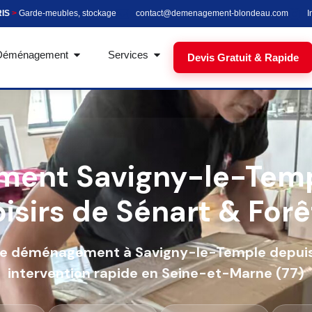
RIS
>
Garde-meubles, stockage
contact@demenagement-blondeau.com
I
Déménagement
Services
Devis Gratuit & Rapide
ent Savigny-le-Templ
isirs de Sénart & Forê
 de déménagement à Savigny-le-Temple depuis 
intervention rapide en Seine-et-Marne (77)