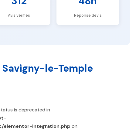
312
48h
Avis vérifiés
Réponse devis
 Savigny-le-Temple
tatus is deprecated in
et-
nc/elementor-integration.php
on