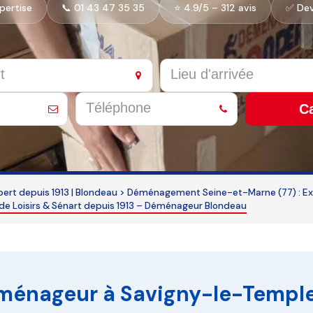
xpertise
📞 01 43 47 35 35
⭐ 4.9/5 – 312 avis
✅ Dev
Ca
rt depuis 1913 | Blondeau
>
Déménagement Seine-et-Marne (77) : Expe
 Loisirs & Sénart depuis 1913 – Déménageur Blondeau
énageur à Savigny-le-Temple (