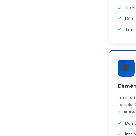
Jusq
Démar
Tarif
🏢
Démén
Transfer
Temple. 
minimiser
Démé
Inter