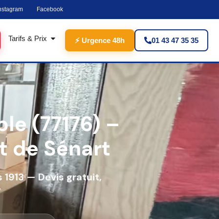
nstagram
Facebook
Tarifs & Prix
⚡ Urgence 48h
01 43 47 35 35
e (77176) –
t de Sénart
1913 — Devis gratuit,