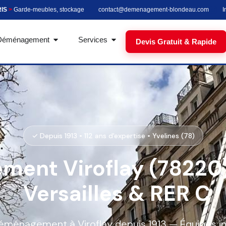
RIS
>
Garde-meubles, stockage
contact@demenagement-blondeau.com
I
Déménagement
Services
Devis Gratuit & Rapide
✓ Depuis 1913 • 112 ans d'expertise • Yvelines (78)
ent Viroflay (78220)
Versailles & RER C
 déménagement à Viroflay depuis 1913 — Équipes 