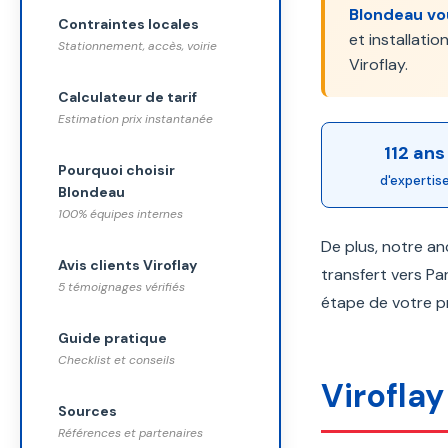
Blondeau vo
Contraintes locales
et installati
Stationnement, accès, voirie
Viroflay.
Calculateur de tarif
Estimation prix instantanée
112 ans
Pourquoi choisir
d'expertis
Blondeau
100% équipes internes
De plus, notre a
Avis clients Viroflay
transfert vers Pa
5 témoignages vérifiés
étape de votre pr
Guide pratique
Checklist et conseils
Viroflay
Sources
Références et partenaires