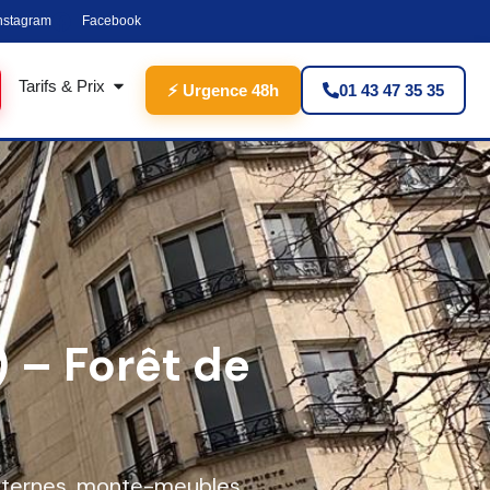
nstagram
Facebook
Tarifs & Prix
⚡ Urgence 48h
01 43 47 35 35
 – Forêt de
internes, monte-meubles,