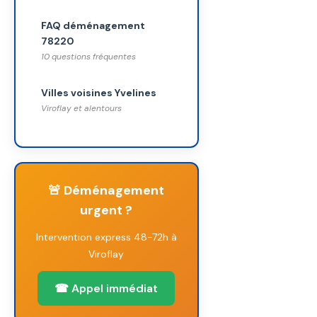
FAQ déménagement
78220
10 questions fréquentes
Villes voisines Yvelines
Viroflay et alentours
🚨 Déménagement
urgent ?
Intervention express 48-72h à
Viroflay
☎ Appel immédiat