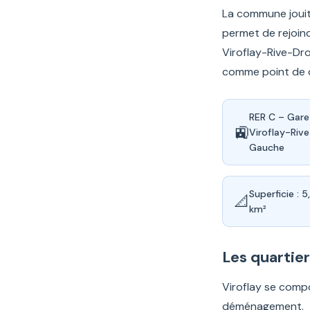
La commune jouit 
permet de rejoind
Viroflay-Rive-Dro
comme point de ch
RER C – Gare
🚉
Viroflay-Riv
Gauche
Superficie : 5
📐
km²
Les quartier
Viroflay se compo
déménagement.