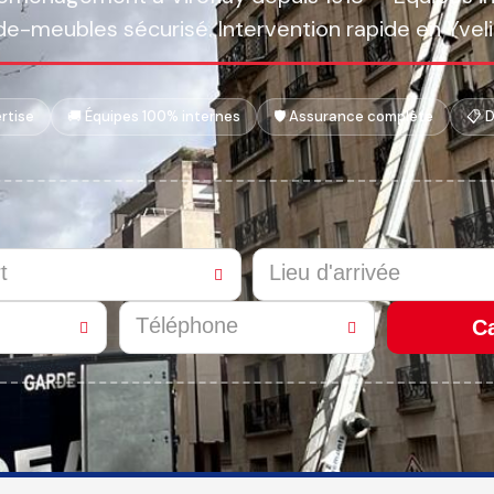
de-meubles sécurisé. Intervention rapide en Yveli
ertise
🚚 Équipes 100% internes
🛡️ Assurance complète
📋 
Ca