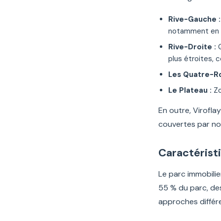
Rive-Gauche :
notamment en 
Rive-Droite :
Q
plus étroites, 
Les Quatre-Ro
Le Plateau :
Zo
En outre, Viroflay
couvertes par n
Caractéristi
Le parc immobilie
55 % du parc, des
approches différ