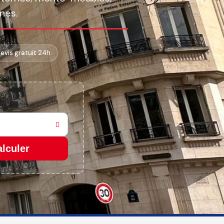
nes.
Devis gratuit 24h
lculer