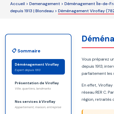
blank
Accueil
>
Demenagement
>
Déménagement Île-de-Fran
depuis 1913 | Blondeau
>
Déménagement Viroflay (7822
Déménag
📋 Sommaire
Vous préparez u
Déménagement Viroflay
depuis 1913, inte
Expert depuis 1913
parfaitement les s
Présentation de Viroflay
En effet, Virofla
Ville, quartiers, landmarks
réseau RER C. Par
région, retraités
Nos services à Viroflay
Appartement, maison, entreprise