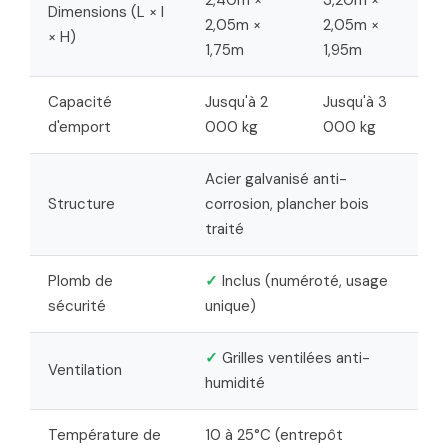
Dimensions (L × l
2,05m ×
2,05m ×
× H)
1,75m
1,95m
Capacité
Jusqu'à 2
Jusqu'à 3
d'emport
000 kg
000 kg
Acier galvanisé anti-
Structure
corrosion, plancher bois
traité
Plomb de
✓
Inclus (numéroté, usage
sécurité
unique)
✓
Grilles ventilées anti-
Ventilation
humidité
Température de
10 à 25°C (entrepôt