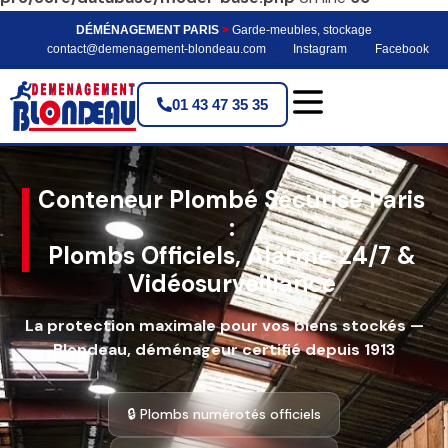
DÉMÉNAGEMENT PARIS
>
Garde-meubles, stockage
contact@demenagement-blondeau.com
Instagram
Facebook
01 43 47 35 35
Conteneur Plombé Sécurisé Paris
:
Plombs Officiels, Alarme 24/7 &
Vidéosurveillance
La protection maximale pour vos biens stockés —
Blondeau, déménageur certifié depuis 1913
🔒 Plombs numérotés officiels