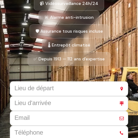
📹 Vidéosurveillance 24h/24
🚨 Alarme anti-intrusion
🛡️ Assurance tous risques incluse
🌡️ Entrepôt climatisé
✅ Depuis 1913 — 112 ans d'expertise