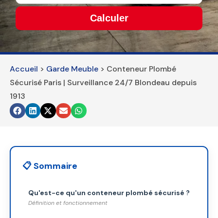
Calculer
This
field
should
Accueil
>
Garde Meuble
>
Conteneur Plombé
be
Sécurisé Paris | Surveillance 24/7 Blondeau depuis
left
1913
blank
📋 Sommaire
Qu'est-ce qu'un conteneur plombé sécurisé ?
Définition et fonctionnement