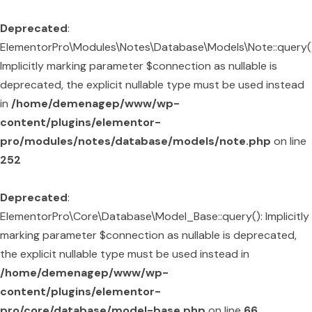
Deprecated
:
ElementorPro\Modules\Notes\Database\Models\Note::query()
Implicitly marking parameter $connection as nullable is
deprecated, the explicit nullable type must be used instead
in
/home/demenagep/www/wp-
content/plugins/elementor-
pro/modules/notes/database/models/note.php
on line
252
Deprecated
:
ElementorPro\Core\Database\Model_Base::query(): Implicitly
marking parameter $connection as nullable is deprecated,
the explicit nullable type must be used instead in
/home/demenagep/www/wp-
content/plugins/elementor-
pro/core/database/model-base.php
on line
66