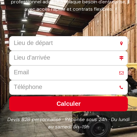
professionnel adapté à chaque besoin d'entreprise,
avec accès rapide et contrats flexibles.
Calculer
This
Devis B2B personnalisé · Réponse sous 24h · Du lundi
field
au samedi 8h–19h
should