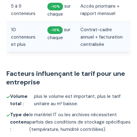
5 à 9
sur
Accès prioritaire +
-10%
conteneurs
rapport mensuel
chaque
10
sur
Contrat-cadre
-15%
conteneurs
annuel + facturation
chaque
et plus
centralisée
Facteurs influençant le tarif pour une
entreprise
Volume
plus le volume est important, plus le tarif
total :
unitaire au m³ baisse.
Type de
le matériel IT ou les archives nécessitent
contenu
parfois des conditions de stockage spécifiques
:
(température, humidité contrôlées).