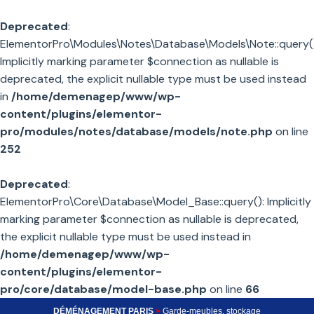
Deprecated
:
ElementorPro\Modules\Notes\Database\Models\Note::query()
Implicitly marking parameter $connection as nullable is
deprecated, the explicit nullable type must be used instead
in
/home/demenagep/www/wp-
content/plugins/elementor-
pro/modules/notes/database/models/note.php
on line
252
Deprecated
:
ElementorPro\Core\Database\Model_Base::query(): Implicitly
marking parameter $connection as nullable is deprecated,
the explicit nullable type must be used instead in
/home/demenagep/www/wp-
content/plugins/elementor-
pro/core/database/model-base.php
on line
66
DÉMÉNAGEMENT PARIS
>
Garde-meubles, stockage