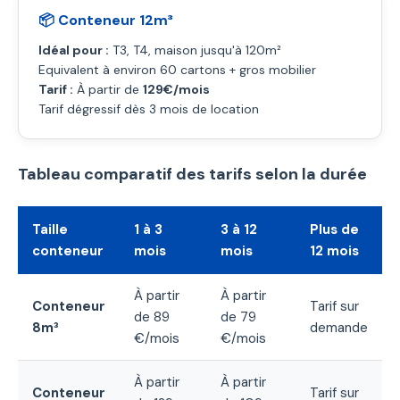
📦 Conteneur 12m³
Idéal pour :
T3, T4, maison jusqu'à 120m²
Equivalent à environ 60 cartons + gros mobilier
Tarif :
À partir de
129€/mois
Tarif dégressif dès 3 mois de location
Tableau comparatif des tarifs selon la durée
Taille
1 à 3
3 à 12
Plus de
conteneur
mois
mois
12 mois
À partir
À partir
Conteneur
Tarif sur
de 89
de 79
8m³
demande
€/mois
€/mois
À partir
À partir
Conteneur
Tarif sur