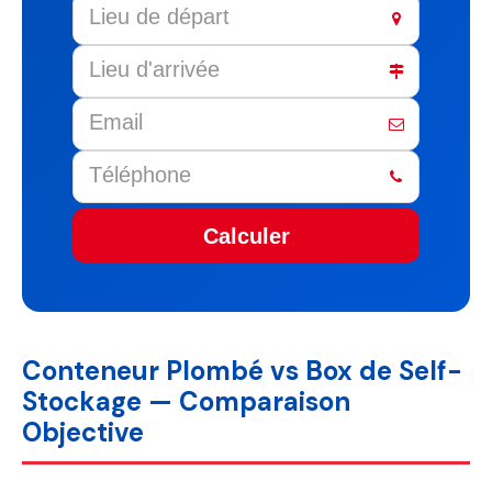
Calculer
This
field
should
be
Conteneur Plombé vs Box de Self-
left
Stockage — Comparaison
blank
Objective