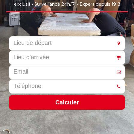
exclusif • Surveillance 24h/7j • Expert depuis 1913
Calculer
This
field
should