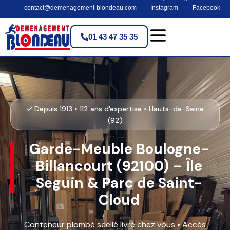
contact@demenagement-blondeau.com
Instagram
Facebook
01 43 47 35 35
✓ Depuis 1913 • 112 ans d'expertise • Hauts-de-Seine
(92)
Garde-Meuble Boulogne-
Billancourt (92100) – Île
Seguin & Parc de Saint-
Cloud
Conteneur plombé scellé livré chez vous • Accès