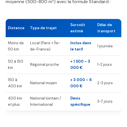
moyenne (500-800 m²) avec la formule Standard :
Surcoût
Délai de
Distance
Type de trajet
estimé
transport
Moins de
Local (Paris + Île-
Inclus dans
1 journée
50 km
de-France)
le tarif
50 à 150
+ 1 500 – 3
Régional proche
1-2 jours
km
000 €
150 à
+ 3 000 – 6
National moyen
2-3 jours
400 km
000 €
400 km
National lointain /
Devis
3-7 jours
et plus
International
spécifique