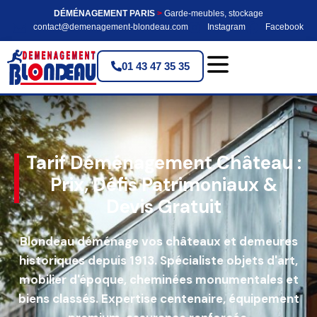
DÉMÉNAGEMENT PARIS
>
Garde-meubles, stockage
contact@demenagement-blondeau.com
Instagram
Facebook
01 43 47 35 35
Tarif Déménagement Château :
Prix, Défis Patrimoniaux &
Devis Gratuit
Blondeau déménage vos châteaux et demeures
historiques depuis 1913. Spécialiste objets d'art,
mobilier d'époque, cheminées monumentales et
biens classés. Expertise centenaire, équipement