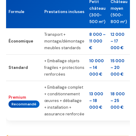
Petit
Château
G
château
moyen
c
Formule
Prestations incluses
(300-
(500-
(
500 m²)
800 m²)
m
Transport +
8 000 –
12 000
1
Économique
montage/démontage
11 000
– 17
–
meubles standards
€
000 €
0
+ Emballage objets
10 000
15 000
2
Standard
fragiles + protections
– 14
– 20
–
renforcées
000 €
000 €
0
+ Emballage complet
+ conditionnement
13 000
18 000
2
Premium
œuvres + déballage
– 18
– 25
–
Recommandé
+ installation +
000 €
000 €
0
assurance renforcée