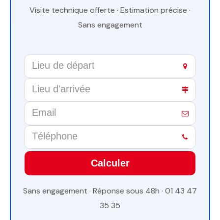
Visite technique offerte · Estimation précise ·
Sans engagement
Calculer
This
Sans engagement · Réponse sous 48h · 01 43 47
field
35 35
should