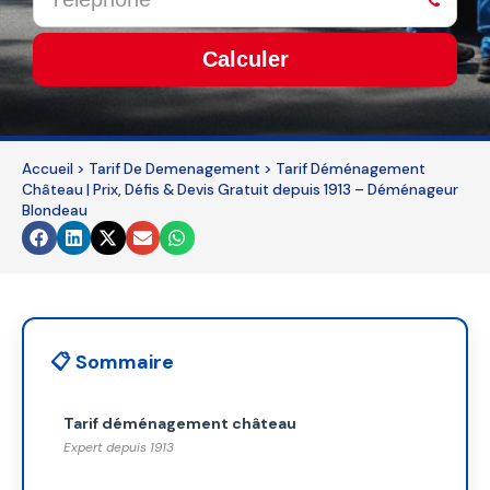
Calculer
This
field
should
Accueil
>
Tarif De Demenagement
>
Tarif Déménagement
Château | Prix, Défis & Devis Gratuit depuis 1913 – Déménageur
be
Blondeau
left
blank
📋 Sommaire
Tarif déménagement château
Expert depuis 1913