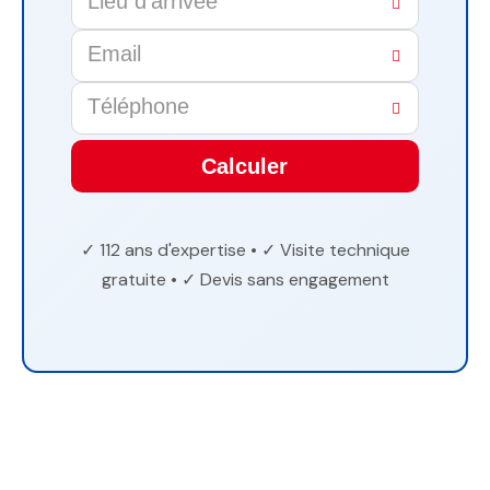
Calculer
This
field
✓ 112 ans d'expertise • ✓ Visite technique
should
gratuite • ✓ Devis sans engagement
be
left
blank