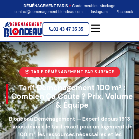
DÉMÉNAGEMENT PARIS
>
Garde-meubles, stockage
contact@demenagement-blondeau.com
Instagram
Facebook
01 43 47 35 35
📦 TARIF DÉMÉNAGEMENT PAR SURFACE
Tarif Déménagement 100 m² :
Combien Ça Coûte ? Prix, Volume
& Équipe
Blondeau Déménagement — Expert depuis 1913
— vous dévoile le tarif exact pour un logement de
100 m², les ressources nécessaires et les