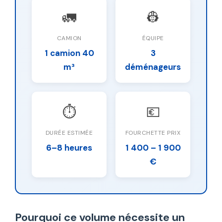
🚛
👷
CAMION
ÉQUIPE
1 camion 40
3
m³
déménageurs
⏱️
💶
DURÉE ESTIMÉE
FOURCHETTE PRIX
6–8 heures
1 400 – 1 900
€
Pourquoi ce volume nécessite un