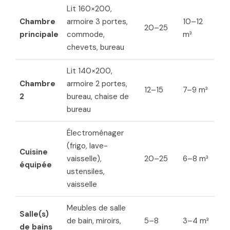
Lit 160×200,
Chambre
armoire 3 portes,
10–12
20–25
principale
commode,
m³
chevets, bureau
Lit 140×200,
Chambre
armoire 2 portes,
12–15
7–9 m³
2
bureau, chaise de
bureau
Électroménager
(frigo, lave-
Cuisine
vaisselle),
20–25
6–8 m³
équipée
ustensiles,
vaisselle
Meubles de salle
Salle(s)
de bain, miroirs,
5–8
3–4 m³
de bains