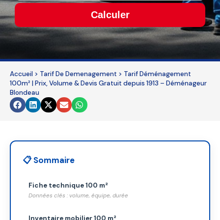
Calculer
This
field
should
be
Accueil
>
Tarif De Demenagement
>
Tarif Déménagement
left
100m² | Prix, Volume & Devis Gratuit depuis 1913 – Déménageur
blank
Blondeau
📋 Sommaire
Fiche technique 100 m²
Données clés : volume, équipe, durée
Inventaire mobilier 100 m²