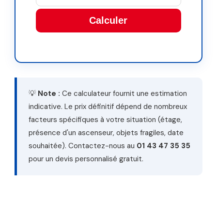
Calculer
This
field
should
be
left
💡
Note :
Ce calculateur fournit une estimation
blank
indicative. Le prix définitif dépend de nombreux
facteurs spécifiques à votre situation (étage,
présence d'un ascenseur, objets fragiles, date
souhaitée). Contactez-nous au
01 43 47 35 35
pour un devis personnalisé gratuit.