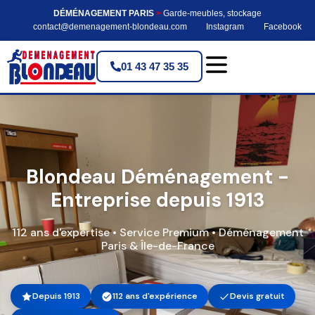
DÉMÉNAGEMENT PARIS
>
Garde-meubles, stockage
contact@demenagement-blondeau.com
Instagram
Facebook
01 43 47 35 35
Blondeau Déménagement -
Entreprise depuis 1913
112 ans d'expertise • Service Premium • Déménagement
Paris & Île-de-France
Depuis 1913
112 ans d'expérience
Devis gratuit