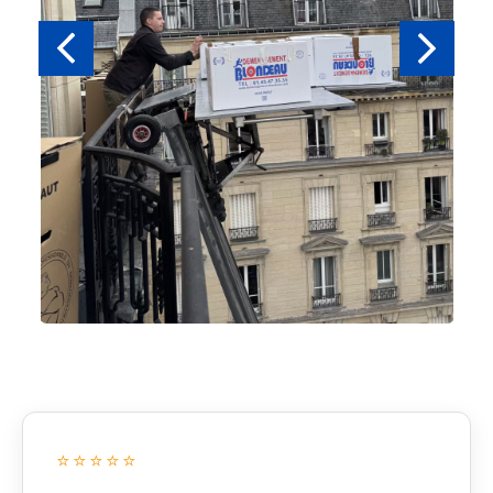
⭐⭐⭐⭐⭐