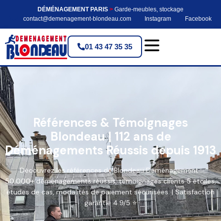
DÉMÉNAGEMENT PARIS
>
Garde-meubles, stockage
contact@demenagement-blondeau.com
Instagram
Facebook
01 43 47 35 35
Références & Témoignages
Blondeau | 112 ans de
Déménagements Réussis depuis 1913
Découvrez les références de Blondeau Déménagement :
50,000+ déménagements réussis, témoignages clients 5 étoiles,
études de cas, modalités de paiement sécurisées. | Satisfaction
garantie 4.9/5 ⭐