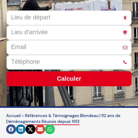
Calculer
This
field
should
be
Accueil
>
Références & Témoignages Blondeau | 112 ans de
Déménagements Réussis depuis 1913
left
blank