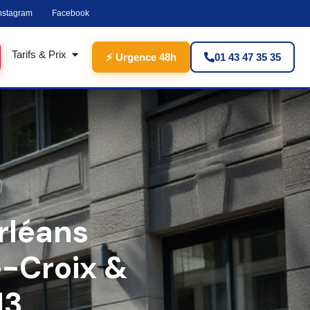
nstagram
Facebook
Tarifs & Prix
⚡ Urgence 48h
01 43 47 35 35
rléans
e-Croix &
13