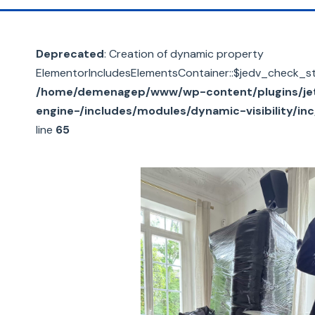
left
blank
Deprecated
: Creation of dynamic property
ElementorIncludesElementsContainer::$jedv_check_st
/home/demenagep/www/wp-content/plugins/je
engine-/includes/modules/dynamic-visibility/in
line
65