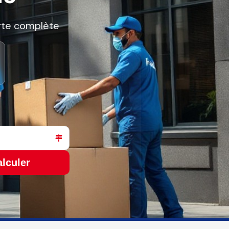
orte complète
lculer