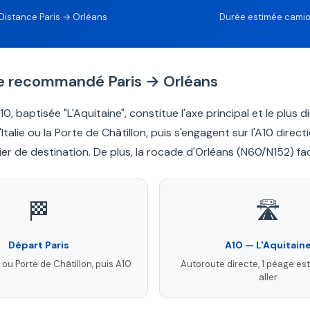
Distance Paris → Orléans
Durée estimée cami
ire recommandé Paris → Orléans
0, baptisée "L'Aquitaine", constitue l'axe principal et le plus 
'Italie ou la Porte de Châtillon, puis s'engagent sur l'A10 dir
ier de destination. De plus, la rocade d'Orléans (N60/N152) fac
🏁
🛣️
Départ Paris
A10 — L'Aquitain
e ou Porte de Châtillon, puis A10
Autoroute directe, 1 péage est
aller