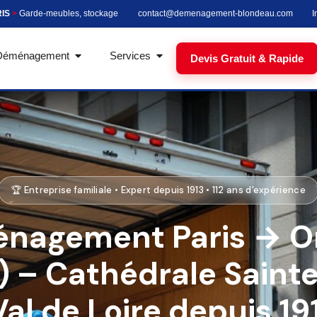
RIS
>
Garde-meubles, stockage
contact@demenagement-blondeau.com
I
Déménagement
Services
Devis Gratuit & Rapide
🏆 Entreprise familiale • Expert depuis 1913 • 112 ans d'expérience
nagement Paris → O
 – Cathédrale Saint
Val de Loire depuis 19