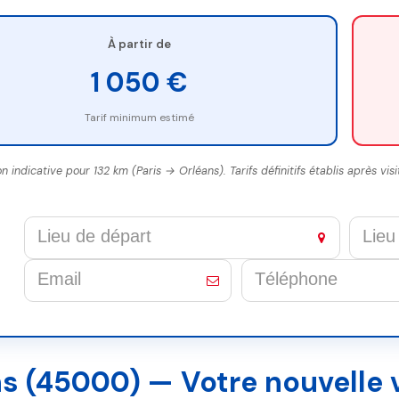
À partir de
1 050 €
Tarif minimum estimé
on indicative pour 132 km (Paris → Orléans). Tarifs définitifs établis après vis
This
field
should
s (45000) — Votre nouvelle v
be