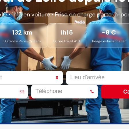
'A10 • 1h15 en voiture • Prise en charge porte-à-p
132 km
1h15
~8 €
Distance Paris-Orléans
Durée trajet A10
Péage estimatif aller
Ca