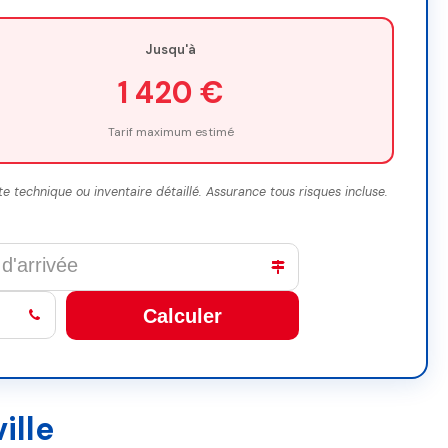
Jusqu'à
1 420 €
Tarif maximum estimé
ite technique ou inventaire détaillé. Assurance tous risques incluse.
Calculer
ille