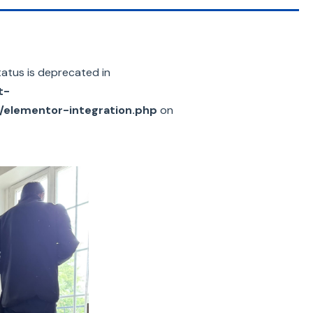
atus is deprecated in
t-
c/elementor-integration.php
on