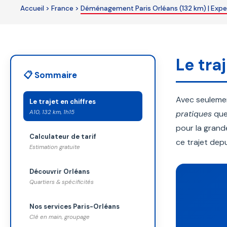
Accueil
>
France
>
Déménagement Paris Orléans (132 km) | Exper
left
blank
Le tra
📋 Sommaire
Avec seulem
Le trajet en chiffres
A10, 132 km, 1h15
pratiques
que 
pour la grand
Calculateur de tarif
ce trajet depu
Estimation gratuite
Découvrir Orléans
Quartiers & spécificités
Nos services Paris-Orléans
Clé en main, groupage