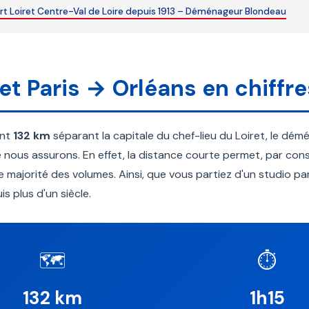
t Loiret Centre-Val de Loire depuis 1913 – Déménageur Blondeau
jet Paris → Orléans en chiffre
ent
132 km
séparant la capitale du chef-lieu du Loiret, le dé
nous assurons. En effet, la distance courte permet, par cons
e majorité des volumes. Ainsi, que vous partiez d'un studio pa
is plus d'un siècle.
🗺️
⏱️
132 km
1h15