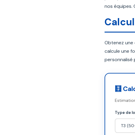
nos équipes. 
Calcul
Obtenez une
calcule une fo
personnalisé p
🧮 Cal
Estimatio
Type de l