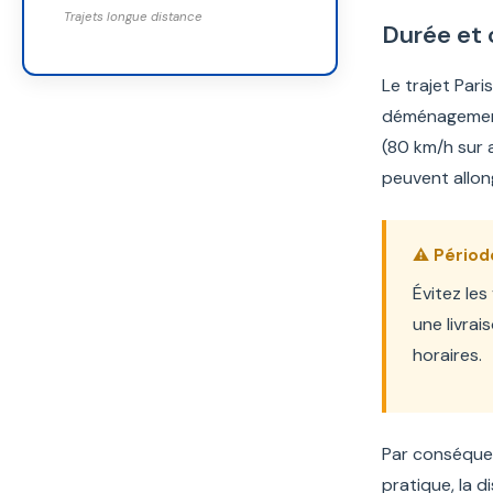
Trajets longue distance
Durée et 
Le trajet Pari
déménagemen
(80 km/h sur 
peuvent allon
⚠️ Périod
Évitez le
une livra
horaires.
Par conséquen
pratique, la d