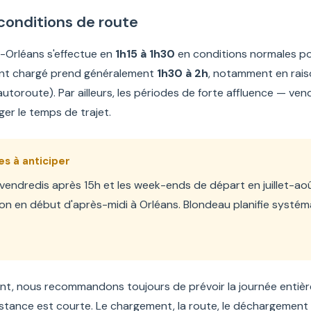
conditions de route
s-Orléans s'effectue en
1h15 à 1h30
en conditions normales po
t chargé prend généralement
1h30 à 2h
, notamment en raiso
autoroute). Par ailleurs, les périodes de forte affluence — ve
ger le temps de trajet.
es à anticiper
s vendredis après 15h et les week-ends de départ en juillet-a
ison en début d'après-midi à Orléans. Blondeau planifie systé
t, nous recommandons toujours de prévoir la journée entiè
istance est courte. Le chargement, la route, le déchargement e