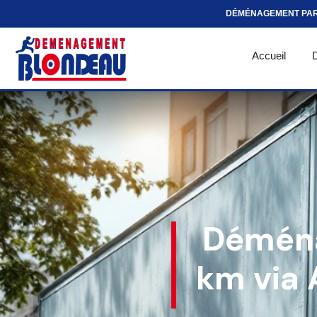
DÉMÉNAGEMENT PA
Accueil
Déména
km via 