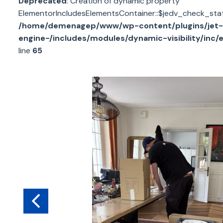
Deprecated
: Creation of dynamic property
ElementorIncludesElementsContainer::$jedv_check_stat
/home/demenagep/www/wp-content/plugins/jet-
engine-/includes/modules/dynamic-visibility/inc/
line
65