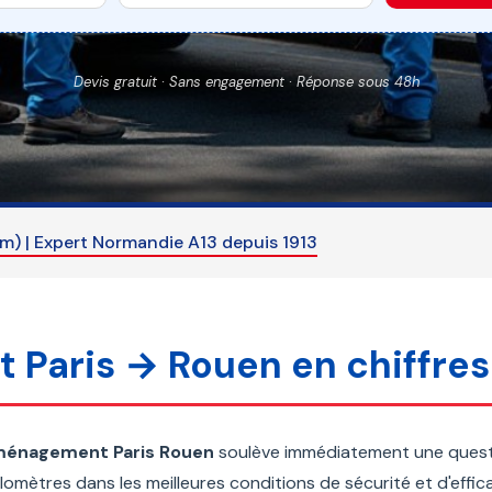
Devis gratuit · Sans engagement · Réponse sous 48h
) | Expert Normandie A13 depuis 1913
t Paris → Rouen en chiffres 
énagement Paris Rouen
soulève immédiatement une questi
kilomètres dans les meilleures conditions de sécurité et d'effic