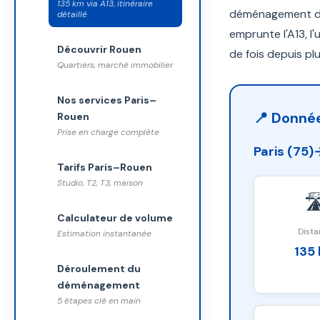
135 km via A13, itinéraire
déménagement dep
détaillé
emprunte l'A13, l'
Découvrir Rouen
de fois depuis plu
Quartiers, marché immobilier
Nos services Paris–
📍 Donnée
Rouen
Prise en charge complète
Paris (75)
Tarifs Paris–Rouen
Studio, T2, T3, maison
🛣
Calculateur de volume
Dista
Estimation instantanée
135
Déroulement du
déménagement
5 étapes clé en main