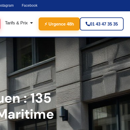
nstagram
Facebook
Tarifs & Prix
⚡ Urgence 48h
01 43 47 35 35
en : 135
Maritime