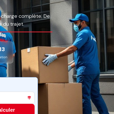
 charge complète. De
 du trajet.
13
ation
lculer