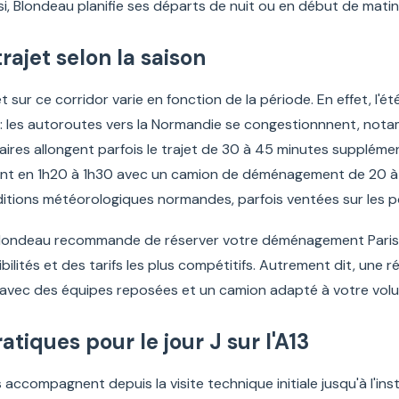
nsi, Blondeau planifie ses départs de nuit ou en début de matin
ajet selon la saison
 sur ce corridor varie en fonction de la période. En effet, l'ét
les autoroutes vers la Normandie se congestionnnent, notamme
ires allongent parfois le trajet de 30 à 45 minutes supplémenta
ent en 1h20 à 1h30 avec un camion de déménagement de 20 à 
tions météorologiques normandes, parfois ventées sur les po
londeau recommande de réserver votre déménagement Paris–R
ibilités et des tarifs les plus compétitifs. Autrement dit, une 
 avec des équipes reposées et un camion adapté à votre vol
atiques pour le jour J sur l'A13
accompagnent depuis la visite technique initiale jusqu'à l'in