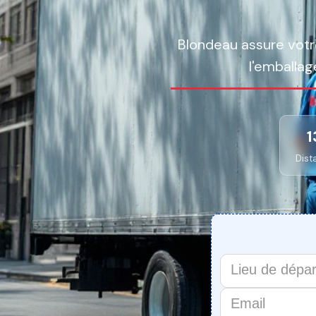
Blondeau assure vot
l'emballag
1
Dist