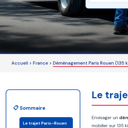
This
field
should
be
left
blank
Accueil
>
France
>
Déménagement Paris Rouen (135 km
Le traje
📋 Sommaire
Envisager un
dém
Le trajet Paris–Rouen
mobilier sur 135 