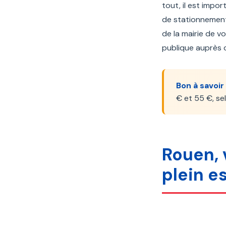
tout, il est impo
de stationnement
de la mairie de 
publique auprès d
Bon à savoir 
€ et 55 €, se
Rouen, 
plein e