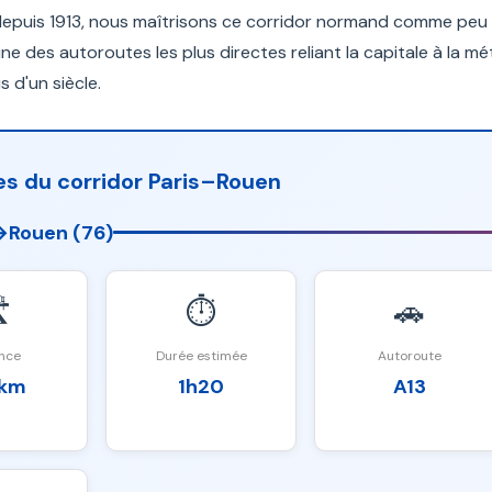
uis 1913, nous maîtrisons ce corridor normand comme peu d'a
une des autoroutes les plus directes reliant la capitale à la m
s d'un siècle.
s du corridor Paris–Rouen
→
Rouen (76)
️
⏱️
🚗
nce
Durée estimée
Autoroute
 km
1h20
A13