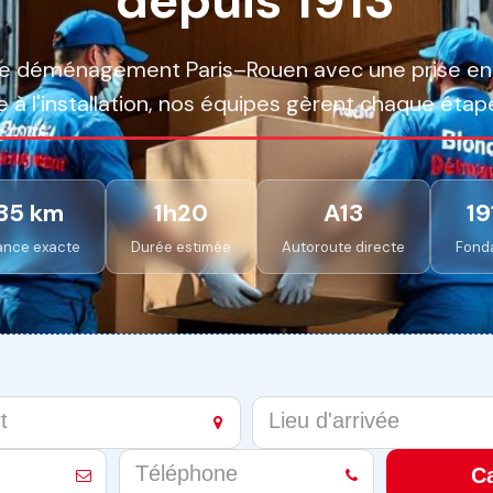
re déménagement Paris–Rouen avec une prise en
e à l'installation, nos équipes gèrent chaque étape
35 km
1h20
A13
19
ance exacte
Durée estimée
Autoroute directe
Fond
Ca