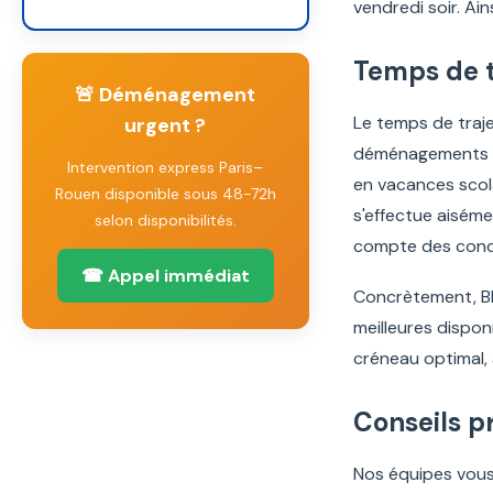
vendredi soir. Ai
Temps de tr
🚨 Déménagement
Le temps de trajet
urgent ?
déménagements : 
Intervention express Paris–
en vacances scola
Rouen disponible sous 48-72h
s'effectue aisém
selon disponibilités.
compte des condi
☎ Appel immédiat
Concrètement, B
meilleures dispon
créneau optimal,
Conseils pr
Nos équipes vous 