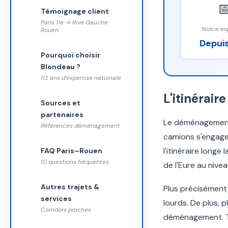

Témoignage client
Paris 11e → Rive Gauche
Notre ex
Rouen
Depuis
Pourquoi choisir
Blondeau ?
112 ans d'expertise nationale
L'itinérair
Sources et
partenaires
Le déménagement 
Références déménagement
camions s'engagen
l'itinéraire longe
FAQ Paris–Rouen
10 questions fréquentes
de l'Eure au nive
Autres trajets &
Plus précisément,
services
lourds. De plus, 
Corridors proches
déménagement. To