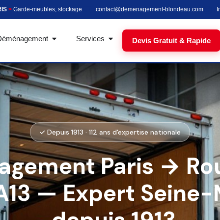
RIS
>
Garde-meubles, stockage
contact@demenagement-blondeau.com
I
Déménagement
Services
Devis Gratuit & Rapide
✓ Depuis 1913 · 112 ans d'expertise nationale
gement Paris → Rou
A13 — Expert Seine-
depuis 1913