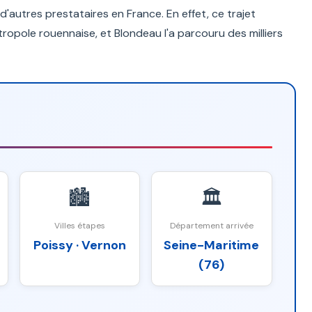
utres prestataires en France. En effet, ce trajet
étropole rouennaise, et Blondeau l'a parcouru des milliers
🏙️
🏛️
Villes étapes
Département arrivée
Poissy · Vernon
Seine-Maritime
(76)