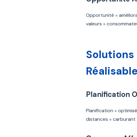
Opportunité = améliora
valeurs = consommateu
Solution
Réalisabl
Planification 
Planification = optimis
distances = carburant 