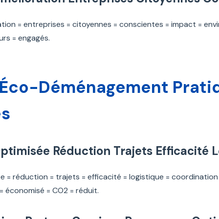
tion = entreprises = citoyennes = conscientes = impact = envi
rs = engagés.
s Éco-Déménagement Prati
es
Optimisée Réduction Trajets Efficacité 
ée = réduction = trajets = efficacité = logistique = coordinati
= économisé = CO2 = réduit.