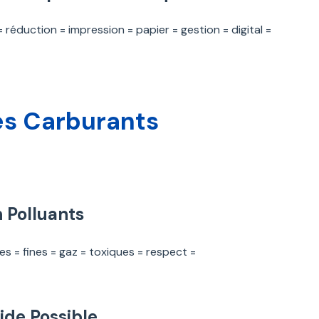
réduction = impression = papier = gestion = digital =
es Carburants
 Polluants
es = fines = gaz = toxiques = respect =
ide Possible