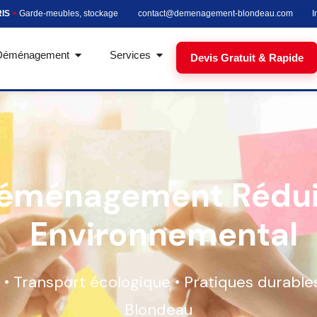
RIS
>
Garde-meubles, stockage
contact@demenagement-blondeau.com
I
Déménagement
Services
Devis Gratuit & Rapide
éménagement Rédui
Environnemental
 • Transport écologique • Pratiques durables
Blondeau