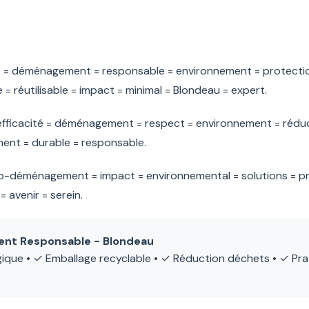
t
= déménagement = responsable = environnement = protection 
= réutilisable = impact = minimal = Blondeau = expert.
fficacité = déménagement = respect = environnement = réduct
ent = durable = responsable.
o-déménagement = impact = environnemental = solutions = pra
 avenir = serein.
t Responsable - Blondeau
que • ✓ Emballage recyclable • ✓ Réduction déchets • ✓ Prat