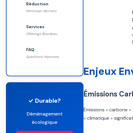
Réduction
Minimiser déchets
Services
Offerings Blondeau
FAQ
Questions réponses
Enjeux E
Émissions Car
✓ Durable?
Émissions = carbone = 
Déménagement
= climatique = significa
écologique