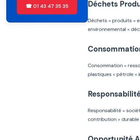
Déchets Produ
☎ 01 43 47 35 35
Déchets = produits = e
environnemental = déch
Consommation 
Consommation = ressour
plastiques = pétrole = 
Responsabilit
Responsabilité = soci
contribution = durable 
Opportunité A