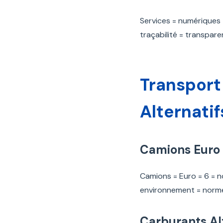
Services = numériques 
traçabilité = transpar
Transport
Alternatif
Camions Euro 
Camions = Euro = 6 = no
environnement = norme
Carburants Alt