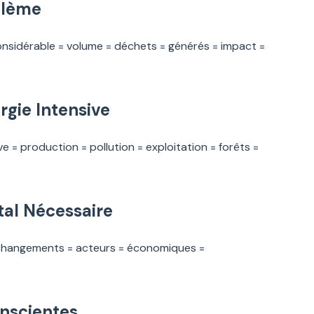
blème
onsidérable = volume = déchets = générés = impact =
gie Intensive
 = production = pollution = exploitation = forêts =
al Nécessaire
= changements = acteurs = économiques =
onscientes