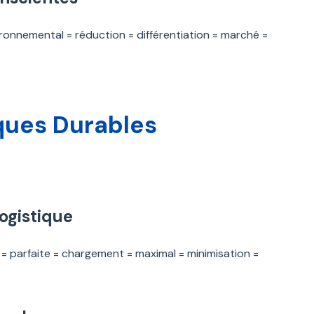
ronnemental = réduction = différentiation = marché =
ques Durables
Logistique
on = parfaite = chargement = maximal = minimisation =