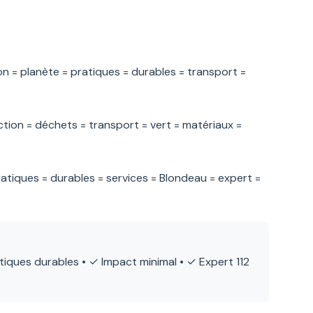
= planète = pratiques = durables = transport =
ion = déchets = transport = vert = matériaux =
tiques = durables = services = Blondeau = expert =
iques durables • ✓ Impact minimal • ✓ Expert 112