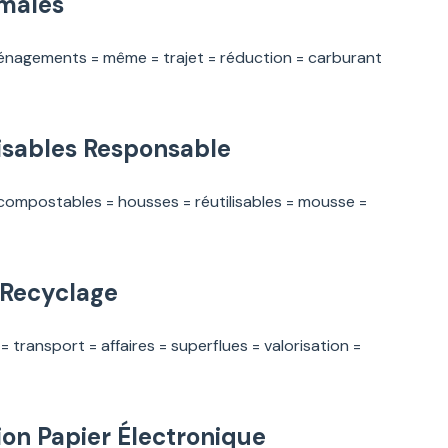
imales
ménagements = même = trajet = réduction = carburant
isables Responsable
= compostables = housses = réutilisables = mousse =
s Recyclage
 = transport = affaires = superflues = valorisation =
on Papier Électronique