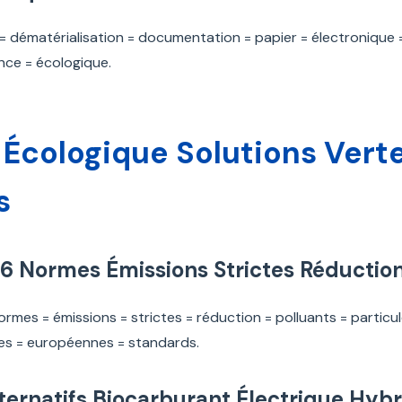
= dématérialisation = documentation = papier = électronique = 
ence = écologique.
 Écologique Solutions Vert
s
6 Normes Émissions Strictes Réduction
rmes = émissions = strictes = réduction = polluants = particul
s = européennes = standards.
ernatifs Biocarburant Électrique Hybr