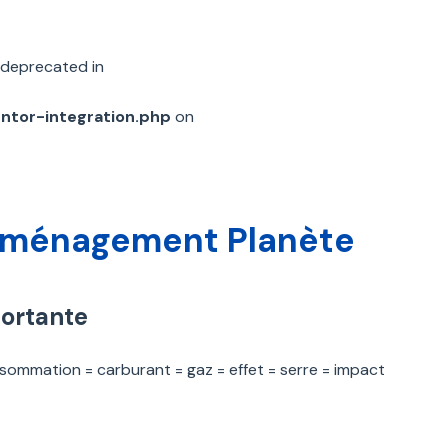
 deprecated in
entor-integration.php
on
éménagement Planète
portante
nsommation = carburant = gaz = effet = serre = impact