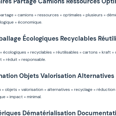
ires Partage Camions Ressources Opt
partage = camions = ressources = optimales = plusieurs = dé
ologique = économique.
allage Écologiques Recyclables Réutil
= écologiques = recyclables = réutilisables = cartons = kraft 
 = réduit = responsable.
onation Objets Valorisation Alternative
n = objets = valorisation = alternatives = recyclage = réduction
ue = impact = minimal.
riques Dématérialisation Documentati