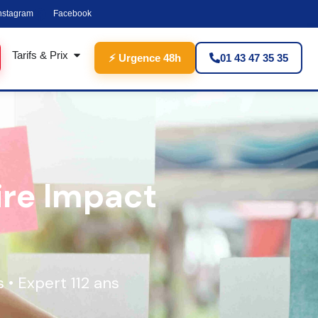
nstagram
Facebook
Tarifs & Prix
⚡ Urgence 48h
01 43 47 35 35
re Impact
 • Expert 112 ans