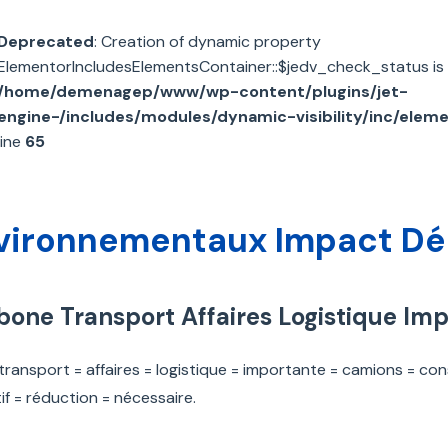
Deprecated
: Creation of dynamic property
ElementorIncludesElementsContainer::$jedv_check_status is
/home/demenagep/www/wp-content/plugins/jet-
engine-/includes/modules/dynamic-visibility/inc/elem
line
65
nvironnementaux Impact D
bone Transport Affaires Logistique Im
transport = affaires = logistique = importante = camions = co
tif = réduction = nécessaire.