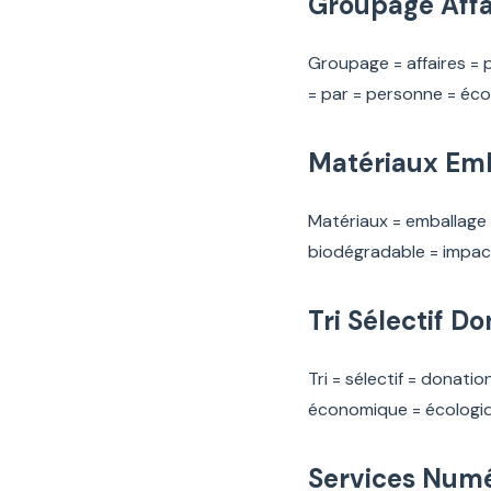
Groupage Affa
Groupage = affaires = 
= par = personne = éc
Matériaux Emb
Matériaux = emballage 
biodégradable = impact
Tri Sélectif D
Tri = sélectif = donatio
économique = écologiq
Services Numé