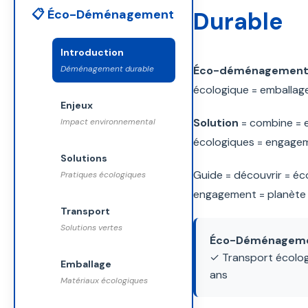
📋 Éco-Déménagement
Durable
Introduction
Déménagement durable
Éco-déménagemen
écologique = emballage 
Enjeux
Solution
= combine = e
Impact environnemental
écologiques = engagem
Solutions
Guide = découvrir = éc
Pratiques écologiques
engagement = planète =
Transport
Solutions vertes
Éco-Déménagemen
✓ Transport écologi
Emballage
ans
Matériaux écologiques