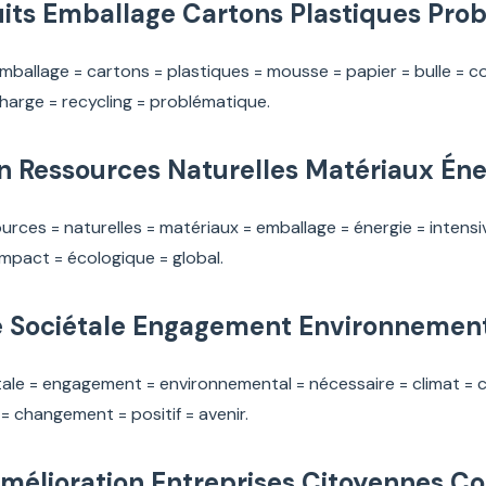
its Emballage Cartons Plastiques Pro
mballage = cartons = plastiques = mousse = papier = bulle = c
arge = recycling = problématique.
Ressources Naturelles Matériaux Éner
ces = naturelles = matériaux = emballage = énergie = intensive
impact = écologique = global.
é Sociétale Engagement Environnement
étale = engagement = environnemental = nécessaire = climat 
= changement = positif = avenir.
mélioration Entreprises Citoyennes C