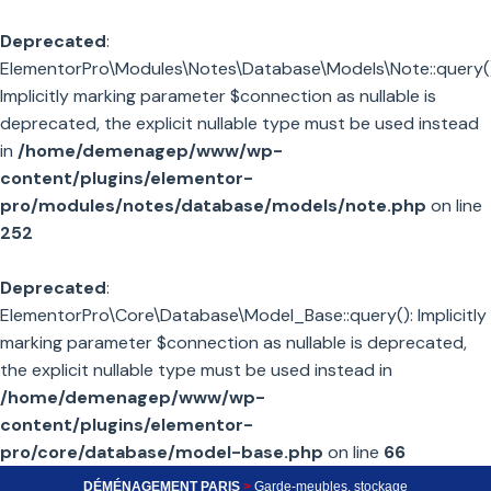
Deprecated
:
ElementorPro\Modules\Notes\Database\Models\Note::query()
Implicitly marking parameter $connection as nullable is
deprecated, the explicit nullable type must be used instead
in
/home/demenagep/www/wp-
content/plugins/elementor-
pro/modules/notes/database/models/note.php
on line
252
Deprecated
:
ElementorPro\Core\Database\Model_Base::query(): Implicitly
marking parameter $connection as nullable is deprecated,
the explicit nullable type must be used instead in
/home/demenagep/www/wp-
content/plugins/elementor-
pro/core/database/model-base.php
on line
66
DÉMÉNAGEMENT PARIS
>
Garde-meubles, stockage