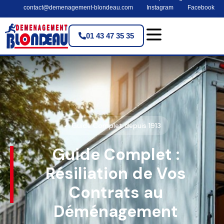
contact@demenagement-blondeau.com
Instagram
Facebook
01 43 47 35 35
✓ Guide Complet depuis 1913
Guide Complet :
Résiliation de Vos
Contrats au
Déménagement