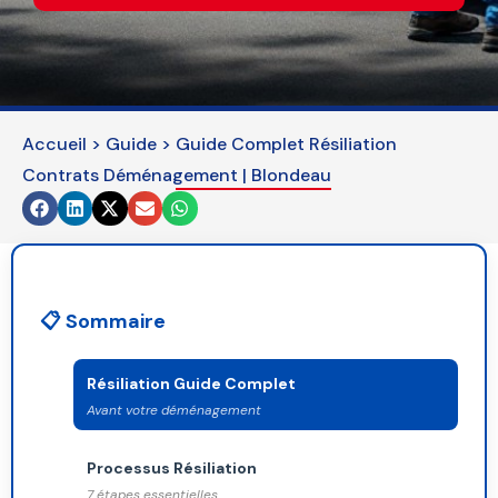
This
field
should
be
left
Accueil
>
Guide
>
Guide Complet Résiliation
blank
Contrats Déménagement | Blondeau
📋 Sommaire
Résiliation Guide Complet
Avant votre déménagement
Processus Résiliation
7 étapes essentielles