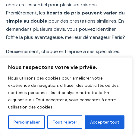
choix est essentiel pour plusieurs raisons.
Premièrement, les
écarts de prix peuvent varier du
simple au double
pour des prestations similaires. En
demandant plusieurs devis, vous pouvez identifier
l'offre la plus avantageuse. meilleur déménageur Paris?
Deuxièmement, chaque entreprise a ses spécialités.
Certaines excellent dans le déménagement de
Nous respectons votre vie privée.
particuliers, d'autres dans le transfert d'entreprises ou
le transport d'objets fragiles. Comparer vous permet de
Nous utilisons des cookies pour améliorer votre
trouver le prestataire le plus adapté à vos besoins
expérience de navigation, diffuser des publicités ou des
spécifiques.
contenus personnalisés et analyser notre trafic. En
cliquant sur « Tout accepter », vous consentez à notre
Enfin, les
avis clients
sont précieux. Un déménageur
utilisation des cookies.
peut proposer des prix attractifs mais avoir une
mauvaise réputation. En comparant les retours
Personnaliser
Tout rejeter
Accepter tout
d'expérience, vous évitez les mauvaises surprises le jour