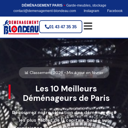
DÉMÉNAGEMENT PARIS
>
Garde-meubles, stockage
contact@demenagement-blondeau.com
Instagram
Facebook
01 43 47 35 35
📊 Classement 2026 • Mis à jour en février
Les 10 Meilleurs
Déménageurs de Paris
Découvrez notre sélection des déménageurs
les plus fiables de la capitale, basée sur
l'expérience, les avis clients et la qualité de