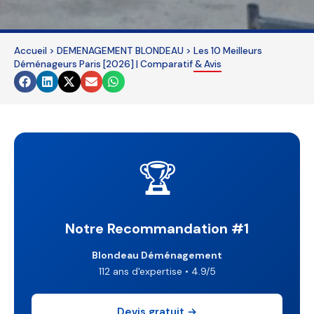
field
should
Accueil
>
DEMENAGEMENT BLONDEAU
>
Les 10 Meilleurs
be
Déménageurs Paris [2026] | Comparatif & Avis
left
blank
🏆
Notre Recommandation #1
Blondeau Déménagement
112 ans d'expertise • 4.9/5
Devis gratuit →