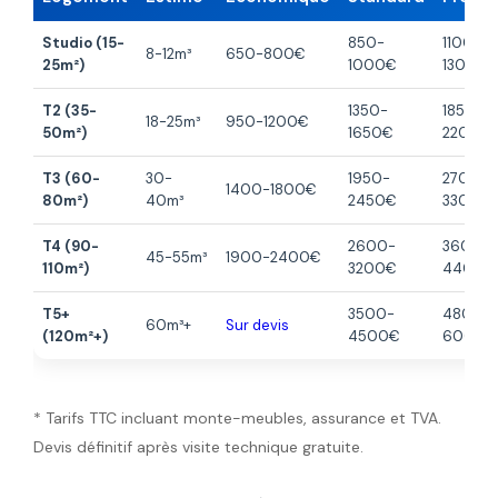
Studio (15-
850-
1100-
8-12m³
650-800€
25m²)
1000€
1300€
T2 (35-
1350-
1850-
18-25m³
950-1200€
50m²)
1650€
2200€
T3 (60-
30-
1950-
2700-
1400-1800€
80m²)
40m³
2450€
3300€
T4 (90-
2600-
3600-
45-55m³
1900-2400€
110m²)
3200€
4400€
T5+
3500-
4800-
60m³+
Sur devis
(120m²+)
4500€
6000€
* Tarifs TTC incluant monte-meubles, assurance et TVA.
Devis définitif après visite technique gratuite.