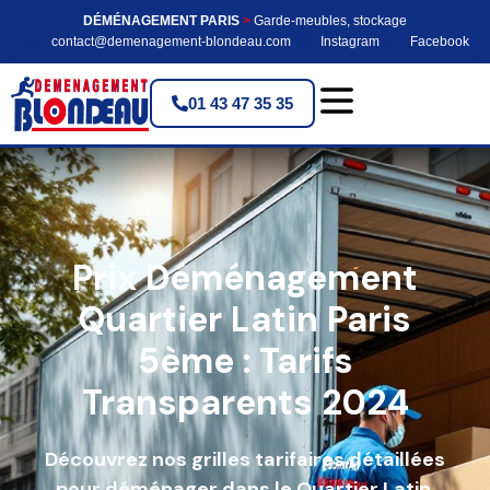
DÉMÉNAGEMENT PARIS
>
Garde-meubles, stockage
contact@demenagement-blondeau.com
Instagram
Facebook
01 43 47 35 35
Prix Déménagement
Quartier Latin Paris
5ème : Tarifs
Transparents 2024
Découvrez nos grilles tarifaires détaillées
pour déménager dans le Quartier Latin.