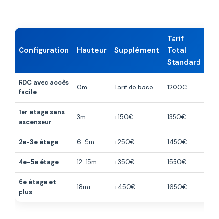
Tarif
Te
Configuration
Hauteur
Supplément
Total
In
Standard
RDC avec accès
0m
Tarif de base
1200€
4-
facile
1er étage sans
3m
+150€
1350€
5-
ascenseur
2e-3e étage
6-9m
+250€
1450€
6-7
4e-5e étage
12-15m
+350€
1550€
7-8
6e étage et
18m+
+450€
1650€
8-
plus