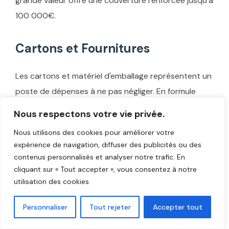
grande valeur offre une couverture renforcée jusqu'à
100 000€.
Cartons et Fournitures
Les cartons et matériel d'emballage représentent un
poste de dépenses à ne pas négliger. En formule
Économique, vous devez fournir vos propres
Nous respectons votre vie privée.
cartons, ce qui vous coûtera environ 80-120€ selon
Nous utilisons des cookies pour améliorer votre
la surface. En revanche, les formules Standard et
expérience de navigation, diffuser des publicités ou des
Premium incluent tous les cartons nécessaires
contenus personnalisés et analyser notre trafic. En
(cartons standards, cartons vaisselle, cartons
cliquant sur « Tout accepter », vous consentez à notre
utilisation des cookies.
penderie).
Personnaliser
Tout rejeter
Accepter tout
Toutefois, nous proposons également la location de
caisses plastiques réutilisables, solution écologique