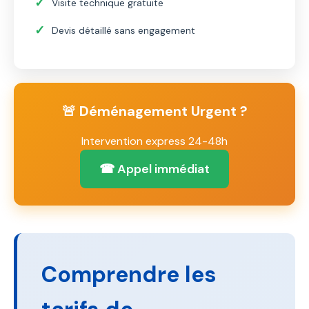
Visite technique gratuite
be
left
Devis détaillé sans engagement
blank
🚨 Déménagement Urgent ?
Intervention express 24-48h
☎ Appel immédiat
Comprendre les