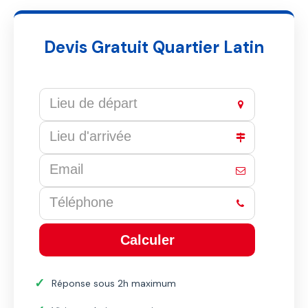
Devis Gratuit Quartier Latin
Calculer
This
Réponse sous 2h maximum
field
should