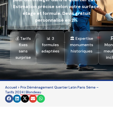
Estimation précise selon votre surface,
étage et formule. Devis gratuit
personnalisé en 2h.
💰 Tarifs
📊 3
🏛️ Expertise
🗜
fixes
formules
monuments
Mon
sans
adaptées
historiques
meub
surprise
inc
Accueil
>
Prix Déménagement Quartier Latin Paris 5ème –
Tarifs 2024 | Blondeau