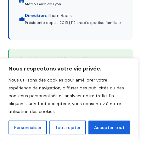
🏢
Métro Gare de Lyon
Direction:
Ilhem Badis
💼
Présidente depuis 2015 | 112 ans d'expertise familiale
✓ Dévis Gratuit en 2 Minutes:
Obtenez votre
devis sans engagement
• Réponse sous 48h •
Nous respectons votre vie privée.
Aucune donnée conservée
Nous utilisons des cookies pour améliorer votre
expérience de navigation, diffuser des publicités ou des
contenus personnalisés et analyser notre trafic. En
cliquant sur « Tout accepter », vous consentez à notre
utilisation des cookies.
⭐ Avis de Nos Clients sur le
Personnaliser
Tout rejeter
Accepter tout
Paiement & Service