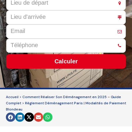
Calculer
This
field
should
be
Accueil
>
Comment Réaliser Son Déménagement en 2025 – Guide
left
Complet
>
Règlement Déménagement Paris | Modalités de Paiement
blank
Blondeau