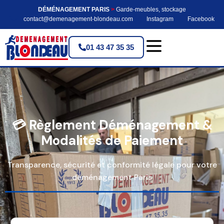
DÉMÉNAGEMENT PARIS
>
Garde-meubles, stockage
contact@demenagement-blondeau.com
Instagram
Facebook
01 43 47 35 35
💳 Règlement Déménagement &
Modalités de Paiement
Transparence, sécurité et conformité légale pour votre
déménagement Paris