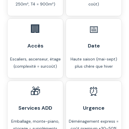
250m³, T4 = 900m³)
coût)
🏢
📅
Accès
Date
Escaliers, ascenseur, étage
Haute saison (mai-sept)
(complexité = surcoût)
plus chère que hiver
🎁
⏰
Services ADD
Urgence
Emballage, monte-piano,
Déménagement express =
storage = suppléments
coût premium +30-50%