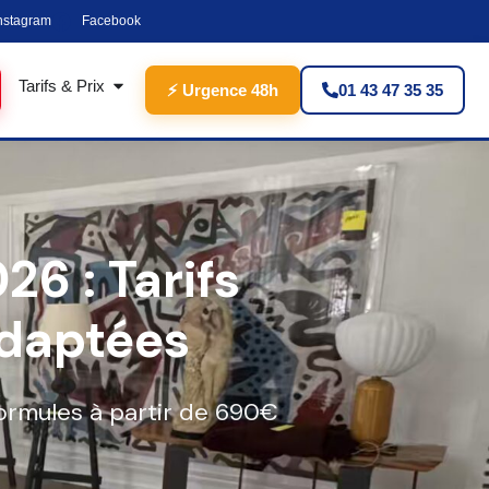
nstagram
Facebook
Tarifs & Prix
⚡ Urgence 48h
01 43 47 35 35
6 : Tarifs
Adaptées
ormules à partir de 690€