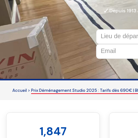
✓
Depuis 1913
This
field
should
be
Accueil
>
Prix Déménagement Studio 2025 : Tarifs dès 690€ | 
left
blank
1,847