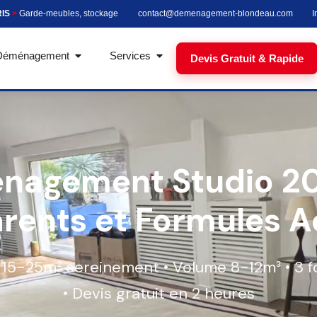
RIS
>
Garde-meubles, stockage
contact@demenagement-blondeau.com
I
Déménagement
Services
Devis Gratuit & Rapide
nagement Studio 202
rents et Formules 
15-25m² sereinement • Volume 8-12m³ • 3 f
• Devis gratuit en 2 heures