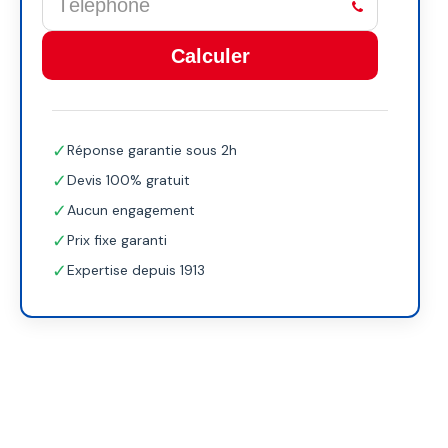
Calculer
This
field
✓
Réponse garantie sous 2h
should
be
✓
Devis 100% gratuit
left
✓
Aucun engagement
blank
✓
Prix fixe garanti
✓
Expertise depuis 1913