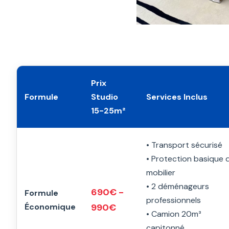
Prix
Formule
Studio
Services Inclus
15-25m²
• Transport sécurisé
• Protection basique 
mobilier
• 2 déménageurs
690€ -
Formule
professionnels
Économique
990€
• Camion 20m³
capitonné