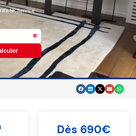
tifié NF Service
lculer
³
Dès 690€