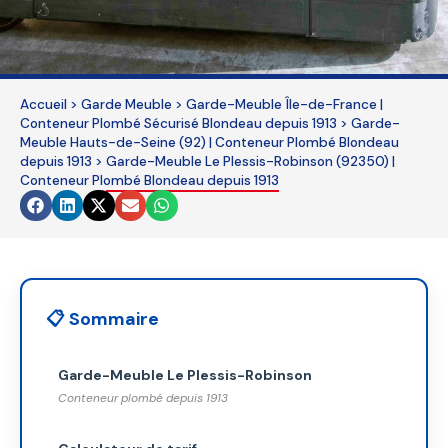
This
field
should
be
Accueil
>
Garde Meuble
>
Garde-Meuble Île-de-France |
left
Conteneur Plombé Sécurisé Blondeau depuis 1913
>
Garde-
blank
Meuble Hauts-de-Seine (92) | Conteneur Plombé Blondeau
depuis 1913
>
Garde-Meuble Le Plessis-Robinson (92350) |
Conteneur Plombé Blondeau depuis 1913
📋 Sommaire
Garde-Meuble Le Plessis-Robinson
Conteneur plombé depuis 1913