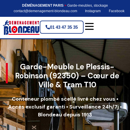
DÉMÉNAGEMENT PARIS
>
Garde-meubles, stockage
contact@demenagement-blondeau.com
Instagram
Facebook
01 43 47 35 35
Garde-Meuble Le Plessis-
Robinson (92350) – Cœur de
Ville & Tram T10
Conteneur plombé scellé livré chez vous •
Accès exclusif garanti • Surveillance 24h/7j •
Blondeau depuis 1913