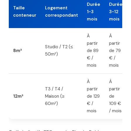
Durée
Durée
Taille
Logement
1-3
3-12
conteneur
correspondant
mois
mois
À
À
partir
partir
Studio / T2 (≤
8m³
de 89
de 79
50m²)
€ /
€ /
mois
mois
À
À
T3 / T4 /
partir
partir
12m³
Maison (≥
de 129
de
60m²)
€ /
109 €
mois
/ mois