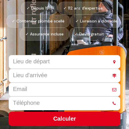
✓ Depuis 1913
✓ 112 ans d'expertise
✓ Conteneur plombé scellé
✓ Livraison à domicile
✓ Assurance incluse
✓ Devis gratuit
Calculer