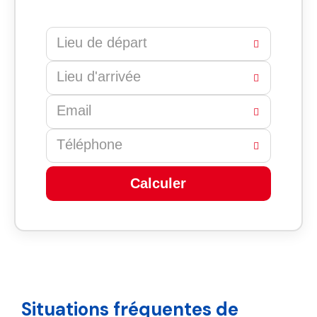
Calculer
This
field
should
be
left
Situations fréquentes de
blank