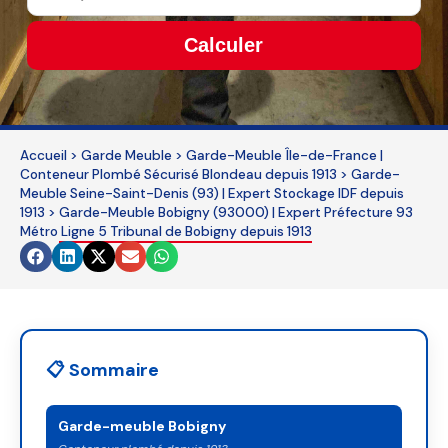
Calculer
This
field
should
Accueil
>
Garde Meuble
>
Garde-Meuble Île-de-France |
be
Conteneur Plombé Sécurisé Blondeau depuis 1913
>
Garde-
Meuble Seine-Saint-Denis (93) | Expert Stockage IDF depuis
left
1913
>
Garde-Meuble Bobigny (93000) | Expert Préfecture 93
blank
Métro Ligne 5 Tribunal de Bobigny depuis 1913
📋 Sommaire
Garde-meuble Bobigny