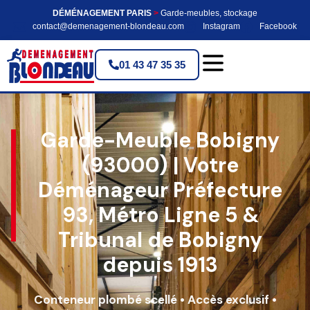
DÉMÉNAGEMENT PARIS
>
Garde-meubles, stockage
contact@demenagement-blondeau.com
Instagram
Facebook
01 43 47 35 35
Garde-Meuble Bobigny
(93000) | Votre
Déménageur Préfecture
93, Métro Ligne 5 &
Tribunal de Bobigny
depuis 1913
Conteneur plombé scellé • Accès exclusif •