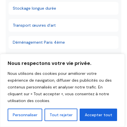
Stockage longue durée
Transport œuvres d'art
Déménagement Paris 4ème
Nous respectons votre vie privée.
Nous utilisons des cookies pour améliorer votre
expérience de navigation, diffuser des publicités ou des
contenus personnalisés et analyser notre trafic. En
Réservez Votre Garde-Meuble
cliquant sur « Tout accepter », vous consentez à notre
utilisation des cookies.
Paris 4ème
Personnaliser
Tout rejeter
Accepter tout
Devis gratuit en 2 heures • Transport inclus •
Sans engagement