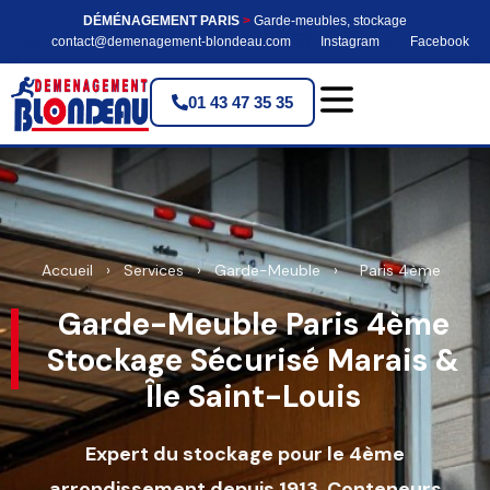
DÉMÉNAGEMENT PARIS
>
Garde-meubles, stockage
contact@demenagement-blondeau.com
Instagram
Facebook
01 43 47 35 35
Accueil
›
Services
›
Garde-Meuble
›
Paris 4ème
Garde-Meuble Paris 4ème
Stockage Sécurisé Marais &
Île Saint-Louis
Expert du stockage pour le 4ème
arrondissement depuis 1913. Conteneurs