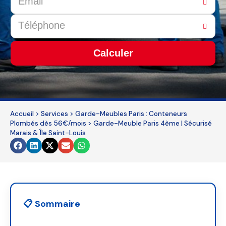
Calculer
This
field
should
Accueil
>
Services
>
Garde-Meubles Paris : Conteneurs
be
Plombés dès 56€/mois
>
Garde-Meuble Paris 4ème | Sécurisé
left
Marais & Île Saint-Louis
blank
📋 Sommaire