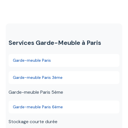
dans un forfait. Coordination possible avec
notre formulaire en ligne. Estimation gratuite
vos artisans.
sous 2 heures. Pour les volumes importants
ou les objets de valeur, nous proposons une
visite technique gratuite pour évaluer
précisément le volume à stocker et les
Services Garde-Meuble à Paris
conditions d'accès.
Garde-meuble Paris
Garde-meuble Paris 3ème
Garde-meuble Paris 5ème
Garde-meuble Paris 6ème
Stockage courte durée