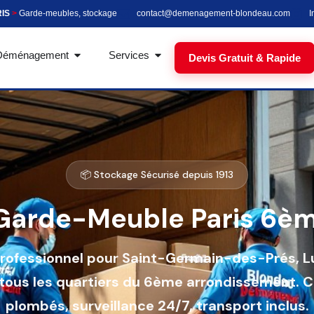
RIS
>
Garde-meubles, stockage
contact@demenagement-blondeau.com
I
Déménagement
Services
Devis Gratuit & Rapide
📦 Stockage Sécurisé depuis 1913
Garde-Meuble Paris 6è
rofessionnel pour Saint-Germain-des-Prés, 
tous les quartiers du 6ème arrondissement. 
plombés, surveillance 24/7, transport inclus.