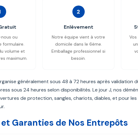
1
2
Gratuit
Enlèvement
S
-nous ou
Notre équipe vient à votre
Vos 
e formulaire.
domicile dans le 6ème.
un
du volume et
Emballage professionnel si
v
ures maximum.
besoin.
organise généralement sous 48 à 72 heures après validation 
ress sous 24 heures selon disponibilités. Le jour J, nos démé
uvertures de protection, sangles, chariots, diables, et pour 
ur.
 et Garanties de Nos Entrepôts