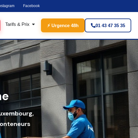
nstagram
Facebook
Tarifs & Prix
⚡ Urgence 48h
01 43 47 35 35
me
Luxembourg,
Conteneurs