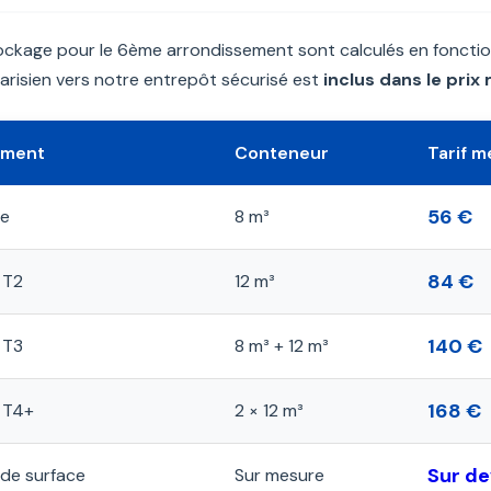
tockage pour le 6ème arrondissement sont calculés en fonction
arisien vers notre entrepôt sécurisé est
inclus dans le prix
ement
Conteneur
Tarif m
56 €
ce
8 m³
84 €
 T2
12 m³
140 €
 T3
8 m³ + 12 m³
168 €
 T4+
2 × 12 m³
Sur de
de surface
Sur mesure