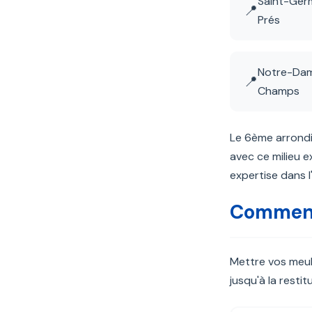
Saint-Ger
📍
Prés
Notre-Da
📍
Champs
Le 6ème arrondis
avec ce milieu e
expertise dans 
Comment
Mettre vos meubl
jusqu'à la resti