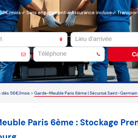
 56€/mois
✓ Sans engagement
✓ Assurance incluse
✓ Transport
Ca
s dès 56€/mois
>
Garde-Meuble Paris 6ème | Sécurisé Saint-Germai
euble Paris 6ème : Stockage Pr
ourg