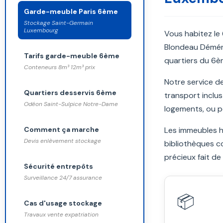
Garde-meuble Paris 6ème
Stockage Saint-Germain
Luxembourg
Vous habitez le
Blondeau Démén
Tarifs garde-meuble 6ème
quartiers du 6è
Conteneurs 8m³ 12m³ prix
Notre service 
Quartiers desservis 6ème
transport inclu
Odéon Saint-Sulpice Notre-Dame
logements, ou p
Comment ça marche
Les immeubles h
Devis enlèvement stockage
bibliothèques co
précieux fait de
Sécurité entrepôts
Surveillance 24/7 assurance
📦
Cas d'usage stockage
Travaux vente expatriation