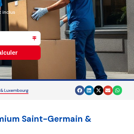
 inclus
lculer
n & Luxembourg
emium Saint-Germain &