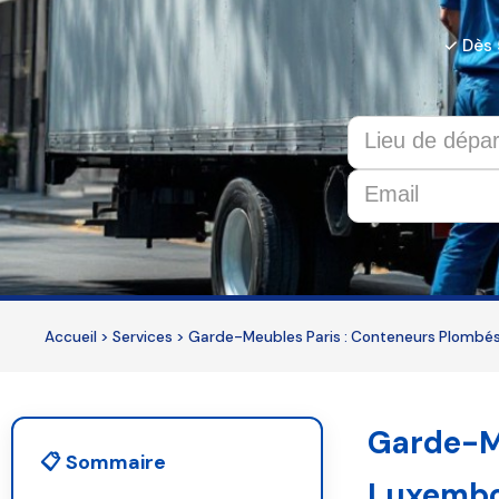
✓ Dès
This
field
should
be
Accueil
>
Services
>
Garde-Meubles Paris : Conteneurs Plombé
left
blank
Garde-M
📋 Sommaire
Luxemb