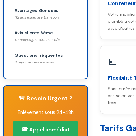
Conteneurs
Avantages Blondeau
Votre mobilie
112 ans expertise transport
plombé à vot
avec d'autres 
Avis clients 6ème
Témoignages vérifiés 4.9/5
Questions fréquentes
📅
8 réponses essentielles
Flexibilité
Sans durée mi
ans selon vos 
🚨 Besoin Urgent ?
frais.
Enlèvement sous 24-48h
Tarifs G
☎ Appel immédiat