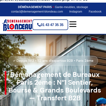
DÉMÉNAGEMENT PARIS
>
Garde-meubles, stockage
contact@demenagement-blondeau.com
Instagram
Facebook
01 43 47 35 35
✓ Depuis 1913 • 112 ans d'expertise B2B • Paris 2ème
Déménagement de Bureaux
Paris 2ème : N°1 Sentier,
Bourse & Grands Boulevards
— Transfert B2B