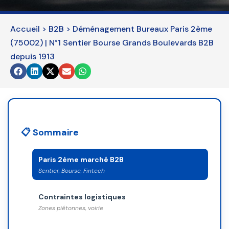
field
should
Accueil
>
B2B
>
Déménagement Bureaux Paris 2ème
be
(75002) | N°1 Sentier Bourse Grands Boulevards B2B
left
depuis 1913
blank
📋 Sommaire
Paris 2ème marché B2B
Sentier, Bourse, Fintech
Contraintes logistiques
Zones piétonnes, voirie