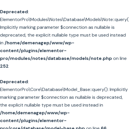
Deprecated
:
ElementorPro\Modules\Notes\Database\Models\Note::query()
Implicitly marking parameter $connection as nullable is
deprecated, the explicit nullable type must be used instead
in
/home/demenagep/www/wp-
content/plugins/elementor-
pro/modules/notes/database/models/note.php
on line
252
Deprecated
:
ElementorPro\Core\Database\Model_Base::query(): Implicitly
marking parameter $connection as nullable is deprecated,
the explicit nullable type must be used instead in
/home/demenagep/www/wp-
content/plugins/elementor-
pro/core/database/model-base.php
on line
66